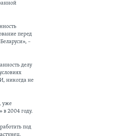
ованной
нность
ование перед
еларуси», –
анность делу
 условиях
И, никогда не
, уже
в 2004 году.
работать под
астунец,