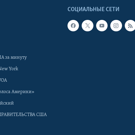
Ы
СОЦИАЛЬНЫЕ СЕТИ
А за минуту
New York
VOA
олоса Америки»
ийский
ПРАВИТЕЛЬСТВА США