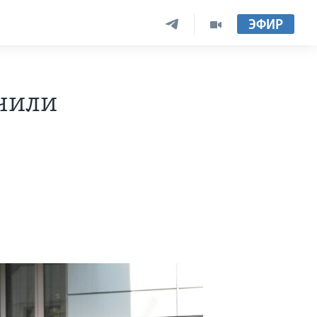
ЭФИР
чили