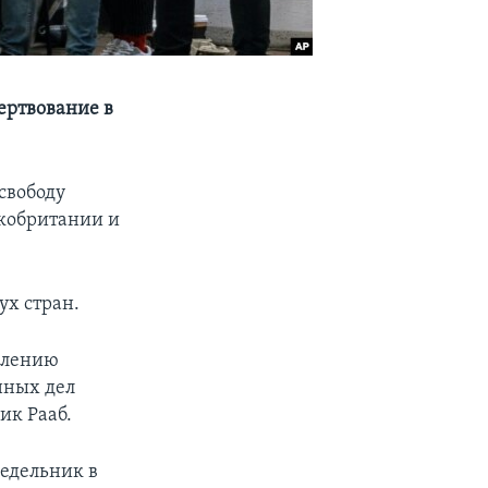
ертвование в
свободу
кобритании и
ух стран.
плению
нных дел
ик Рааб.
едельник в