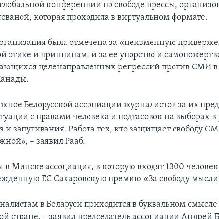
 глобальной конференции по свободе прессы, организ
тсваной, которая проходила в виртуальном формате.
организация была отмечена за «неизменную приверже
й этике и принципам, и за ее упорство и самопожертв
ающихся целенаправленных репрессий против СМИ в Б
Канады.
лжное Белорусской ассоциации журналистов за их пред
туации с правами человека и подтасовок на выборах в
з и запугивания. Работа тех, кто защищает свободу СМ
жной», – заявил Рааб.
 в Минске ассоциация, в которую входят 1300 человек
ежденную ЕС Сахаровскую премию «За свободу мысли» 
налистам в Беларуси приходится в буквальном смысле 
ой стране, – заявил председатель ассоциации Андрей Б