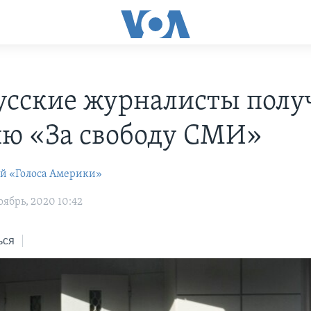
усские журналисты полу
ю «За свободу СМИ»
ей «Голоса Америки»
ябрь, 2020 10:42
ься