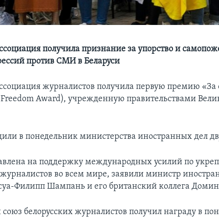
ассоциация получила признание за упорство и самопож
рессий против СМИ в Беларуси
ассоциация журналистов получила первую премию «За 
Freedom Award), учрежденную правительствами Вели
щили в понедельник министерства иностранных дел дв
авлена на поддержку международных усилий по укре
 журналистов во всем мире, заявили министр иностра
уа-Филипп Шампань и его британский коллега Домин
союз белорусских журналистов получил награду в пон