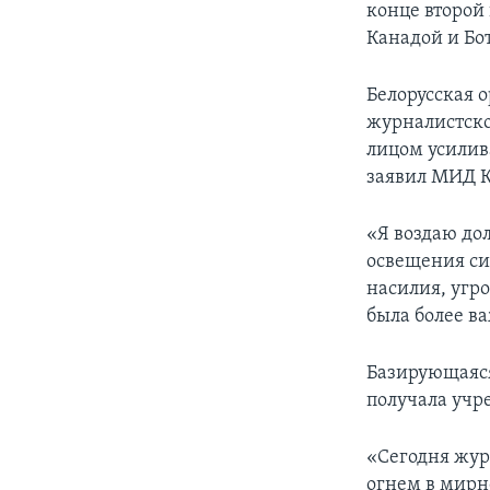
конце второй
Канадой и Бо
Белорусская 
журналистско
лицом усилив
заявил МИД 
«Я воздаю до
освещения си
насилия, угро
была более ва
Базирующаяся
получала учр
«Сегодня жур
огнем в мирн