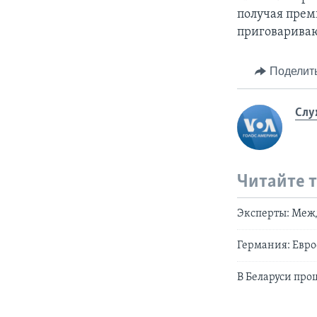
получая прем
приговариваю
Поделит
Слу
Читайте 
Эксперты: Меж
Германия: Евро
В Беларуси про