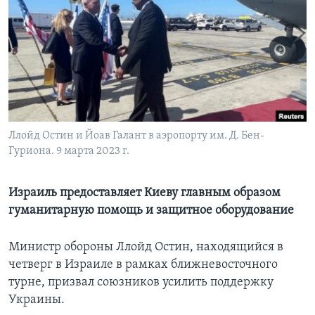
Learning English
СОЦИАЛЬНЫЕ СЕТИ
Языки
Ллойд Остин и Йоав Галант в аэропорту им. Д. Бен-
Гуриона. 9 марта 2023 г.
Израиль предоставляет Киеву главным образом
гуманитарную помощь и защитное оборудование
Министр обороны Ллойд Остин, находящийся в
четверг в Израиле в рамках ближневосточного
турне, призвал союзников усилить поддержку
Украины.