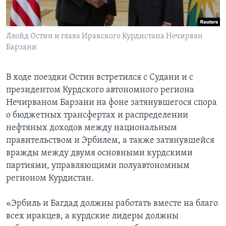
Ллойд Остин и глава Иракского Курдистана Нечирван
Барзани
В ходе поездки Остин встретился с Судани и с
президентом Курдского автономного региона
Нечирваном Барзани на фоне затянувшегося спора
о бюджетных трансфертах и распределении
нефтяных доходов между национальным
правительством и Эрбилем, а также затянувшейся
вражды между двумя основными курдскими
партиями, управляющими полуавтономным
регионом Курдистан.
«Эрбиль и Багдад должны работать вместе на благо
всех иракцев, а курдские лидеры должны