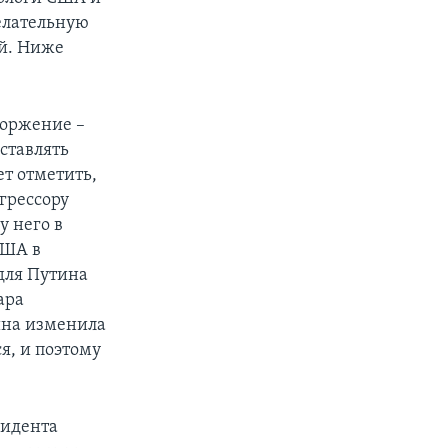
елательную
й. Ниже
px
width
торжение –
ставлять
ет отметить,
грессору
у него в
США в
 для Путина
ара
ина изменила
я, и поэтому
зидента