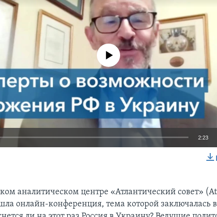
No media source currently available
2:23
EMBED
ком аналитическом центре «Атлантический совет» (Atla
ошла онлайн-конференция, тема которой заключалась 
гнется ли на этот раз Россия в Украину? Ведущие поли