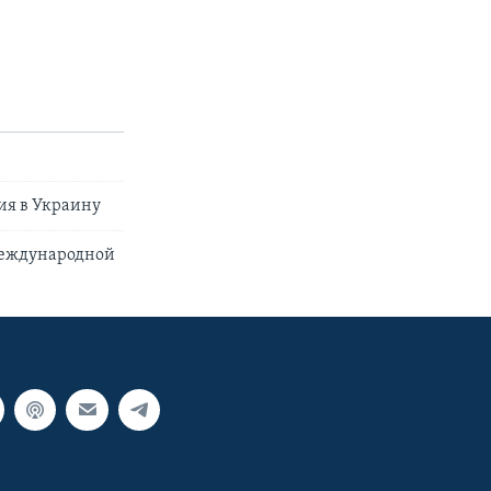
ия в Украину
 международной