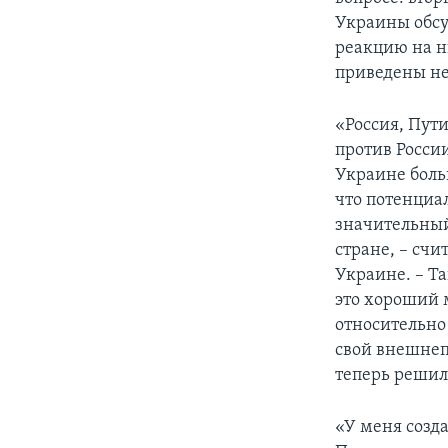
Украины обсу
реакцию на н
приведены н
«Россия, Пут
против Росси
Украине боль
что потенциа
значительный 
стране, – счи
Украине. – Та
это хороший 
относительно
свой внешнепо
теперь решил
«У меня созд