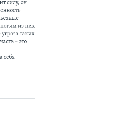
т силу, он
венность
рьезные
многим из них
о угроза таких
часть – это
а себя