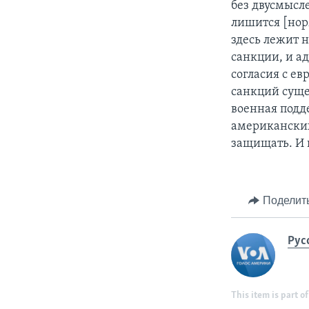
без двусмысл
лишится [нор
здесь лежит 
санкции, и а
согласия с ев
санкций сущес
военная подд
американских
защищать. И 
Поделит
Рус
This item is part of