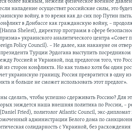
тся более важным, нежели физическое военное давлен
, если нападение осуществят российские силы, это буде
раинскую войну, в то время как до сих пор Путин пыта
конфликт в Донбассе как гражданскую войну, – продол
Hanna Shelest), директор программ в сфере безопасно
призма» украинского аналитического центра «Совет 
reign Policy Council). – Не далее, как накануне он отвер
президента Турции Эрдогана выступить посредником 
жду Россией и Украиной, под предлогом того, что Росс
й из сторон конфликта. Но как только хотя бы один р
ечет украинскую границу, Россия превратится в одну и
кта и больше не сможет использовать этот предлог».
ны сделать, чтобы успешно сдерживать Россию? Для эт
оторых зиждется наша внешняя политика по России, – 
(Daniel Fried), политолог Atlantic Council, экс-диплома
омоченный администрации Белого дома по санкционн
литическая солидарность с Украиной, без расхождения