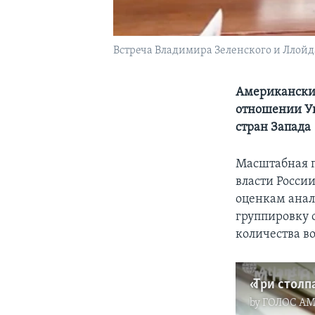
Встреча Владимира Зеленского и Ллойд
Американские
отношении Ук
стран Запада
Масштабная п
власти России
оценкам анал
группировку 
количества в
by
ГОЛОС А