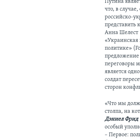
Путина являе
что, в случае
российско-ук
представить 
Анна Шелест (
«Украинская 
политике» (Fo
предложение 
переговоры ме
является одно
солдат перес
сторон конфли
«Что мы долж
столпа, на к
Дэниел Фрид
особый уполн
– Первое: по