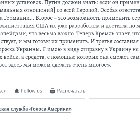
енных установок. Путин должен знать: если он примени
мальных отношений] со всей Европой. Особая ответст
на Германии... Второе – это возможность применить се
дминистрация США их уже разработала и достигла по 
ропейцами, что весьма важно. Теперь Кремль знает, чт
твует, и мы готовы их применить. И третья составная 
ержка Украины. Я имею в виду отправку в Украину не
 войск, а средств, с помощью которых она сможет сам
вот здесь мы можем сделать очень многое».
ься
Follow us
Распечатать
ская служба «Голоса Америки»