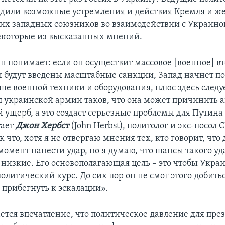
дили возможные устремления и действия Кремля и ж
их западных союзников во взаимодействии с Украино
екоторые из высказанных мнений.
ин понимает: если он осуществит массовое [военное] в
и будут введены масштабные санкции, Запад начнет по
ше военной техники и оборудования, плюс здесь следу
л украинской армии таков, что она может причинить а
ущерб, а это создаст серьезные проблемы для Путина 
тает
Джон Хербст
(John Herbst), политолог и экс-посол 
к что, хотя я не отвергаю мнения тех, кто говорит, что
момент нанести удар, но я думаю, что шансы такого уд
 низкие. Его основополагающая цель – это чтобы Укра
литический курс. До сих пор он не смог этого добитьс
 прибегнуть к эскалации».
ается впечатление, что политическое давление для пре