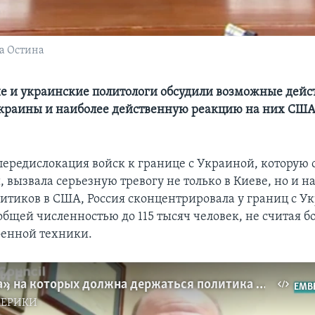
а Остина
 и украинские политологи обсудили возможные дейс
раины и наиболее действенную реакцию на них США
ередислокация войск к границе с Украиной, которую
, вызвала серьезную тревогу не только в Киеве, но и н
итиков в США, Россия сконцентрировала у границ с У
общей численностью до 115 тысяч человек, не считая б
оенной техники.
«Три столпа», на которых должна держаться политика США в отношении России
EMB
МЕРИКИ