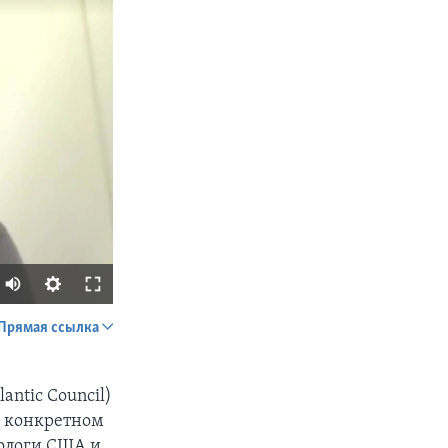
Прямая ссылка
SHARE
ntic Council)
в конкретном
тологи США и