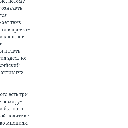
ие, потому
т означать
лся
жает тему
сти в проекте
по внешней
г
и начать
ия здесь не
оссийский
з активных
ого есть три
резюмирует
т и бывший
ой политике.
 во мнениях,