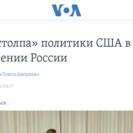
столпа» политики США в
ении России
 «Голоса Америки»
1 04:57
ься