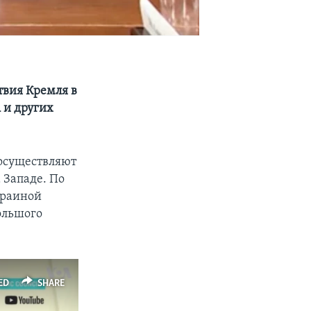
твия Кремля в
 и других
 осуществляют
а Западе. По
краиной
ольшого
ED
SHARE