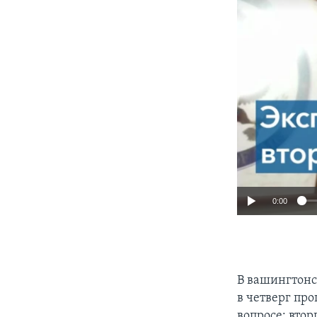
0:00
В вашингтонс
в четверг пр
вопросе: втор