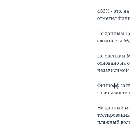
«83% - это, н
отметил Фин
По данным Це
сложности 56
По оценкам М
основано на 
независимой 
Финнофф заяв
зависимости 
На данный мо
тестирования
пляжный воле