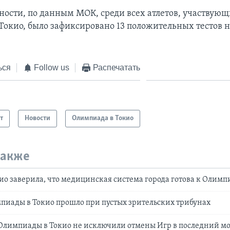
ности, по данным МОК, среди всех атлетов, участвующ
Токио, было зафиксировано 13 положительных тестов 
ься
Follow us
Распечатать
т
Новости
Олимпиада в Токио
также
ио заверила, что медицинская система города готова к Олимп
иады в Токио прошло при пустых зрительских трибунах
Олимпиады в Токио не исключили отмены Игр в последний м