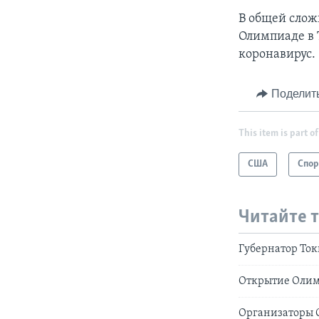
В общей слож
Олимпиаде в 
коронавирус.
Поделит
This item is part of
США
Спор
Читайте 
Губернатор Ток
Открытие Олимп
Организаторы 