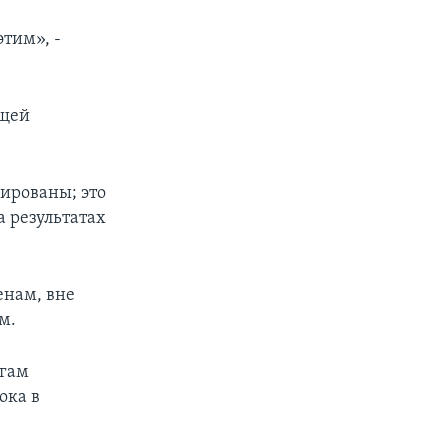
этим», -
бщей
ированы; это
а результатах
енам, вне
м.
огам
ока в