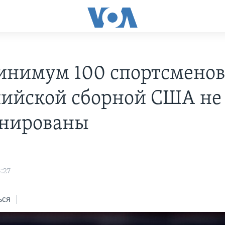
инимум 100 спортсмено
ийской сборной США не
нированы
s
:27
ься