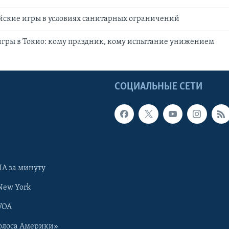
йские игры в условиях санитарных ограничений
гры в Токио: кому праздник, кому испытание унижением
Ы
СОЦИАЛЬНЫЕ СЕТИ
А за минуту
New York
VOA
олоса Америки»