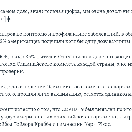
а самом деле, значительная цифра, мы очень довольны 
нофф.
нтров по контролю и профилактике заболеваний, в о
,3% американцев получили хотя бы одну дозу вакцины.
ОК, около 85% жителей Олимпийской деревни вакцин
отчетах Олимпийского комитета каждой страны, а не н
проверки.
ил, что отношение Олимпийского комитета к спортсм
от того, прошли ли те вакцинацию, остается одинаковы
мент известно о том, что COVID-19 был выявлен по ит
 у двух американских олимпийских спортсменов - игр
йбол Тейлора Крабба и гимнастки Кары Икер.