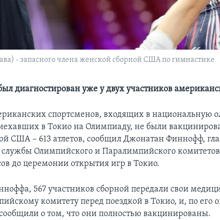
рава) - запасного члена женской сборной США по гимнастике
был диагностирован уже у двух участников американс
ериканских спортсменов, входящих в национальную
иехавших в Токио на Олимпиаду, не были вакцинирова
ной США – 613 атлетов, сообщил Джонатан Финнофф, гла
 службы Олимпийского и Паралимпийского комитетов
сов до церемонии открытия игр в Токио.
нноффа, 567 участников сборной передали свои медиц
ийскому комитету перед поездкой в Токио, и, по его 
ообщили о том, что они полностью вакцинированы.