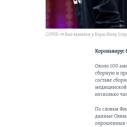
COVID-19 был выявлен у Кары Икер (сп
Коронавирус 
Около 100 ам
сборную и пр
составе сбор
медицинской
несколько ча
По словам Фи
данные Олимп
опрошенных с