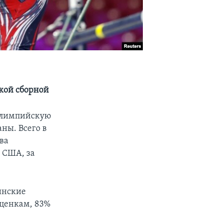
кой сборной
 олимпийскую
ны. Всего в
ва
 США, за
инские
оценкам, 83%