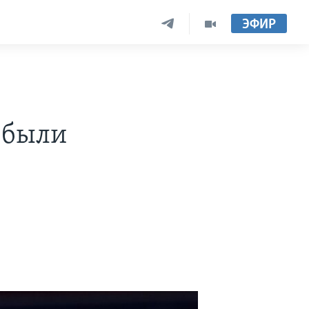
ЭФИР
в
 были