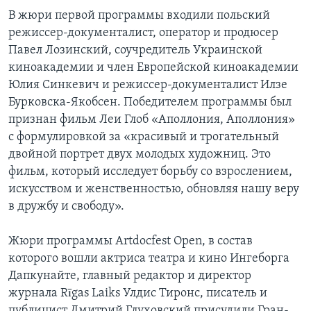
В жюри первой программы входили польский
режиссер-документалист, оператор и продюсер
Павел Лозинский, соучредитель Украинской
киноакадемии и член Европейской киноакадемии
Юлия Синкевич и режиссер-документалист Илзе
Бурковска-Якобсен. Победителем программы был
признан фильм Леи Глоб «Аполлония, Аполлония»
с формулировкой за «красивый и трогательный
двойной портрет двух молодых художниц. Это
фильм, который исследует борьбу со взрослением,
искусством и женственностью, обновляя нашу веру
в дружбу и свободу».
Жюри программы Artdocfest Open, в состав
которого вошли актриса театра и кино Ингеборга
Дапкунайте, главный редактор и директор
журнала Rīgas Laiks Улдис Тиронс, писатель и
публицист Дмитрий Глуховский присудили Гран-