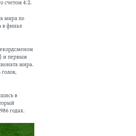
 счетом 4:2.
а мира по
а в финал
рекордсменом
6) и первым
пионата мира.
 голов,
вшись в
оторый
986 годах.