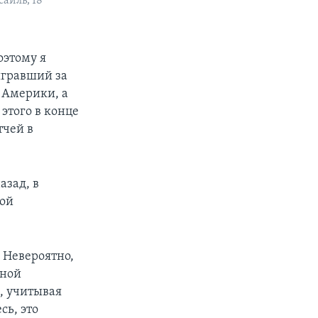
аиль, 18
оэтому я
сыгравший за
к Америки, а
 этого в конце
тчей в
азад, в
ной
. Невероятно,
рной
, учитывая
сь, это