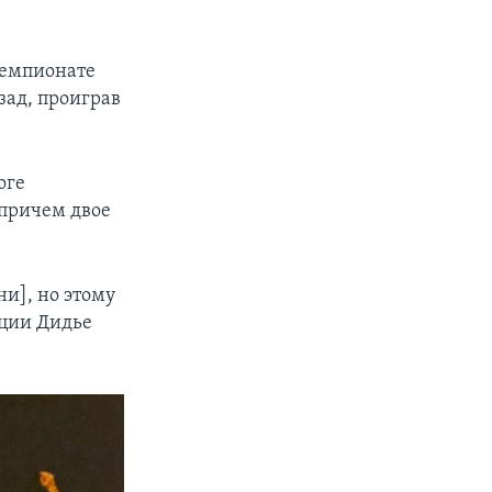
чемпионате
зад, проиграв
оге
 причем двое
и], но этому
нции Дидье