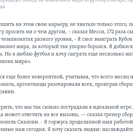
празднует победу на чемпионате мира по футболу в Катаре, Лус
ода
ршить на этом свою карьеру, не хватало только этого, п
у просить ни о чем другом, – сказал Месси, 172 раза 
 чемпионатах разного уровня, - Я смог выиграть Кубо
ионат мира, за который так упорно боролся. Я добился
ы. Но я люблю футбол и хочу сыграть еще несколько ма
пиона мира».
я еще более невероятной, учитывая, что всего месяц н
оната, аргентинцы разочаровали всех, проиграв сбор
равии.
рить, что мы так сильно пострадали в идеальной игре
да может ответить на все вызовы, — сказал тренер сбо
онель Скалони. - Я горжусь проделанной ими работой
нные нам сегодня. Я хочу сказать людям: наслаждайте