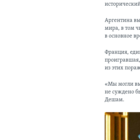
исторический
Аргентина вы
мира, в том 
в основное вр
Франция, еди
проигравшая,
из этих пора
«Мы могли вы
не суждено б
Дешам.