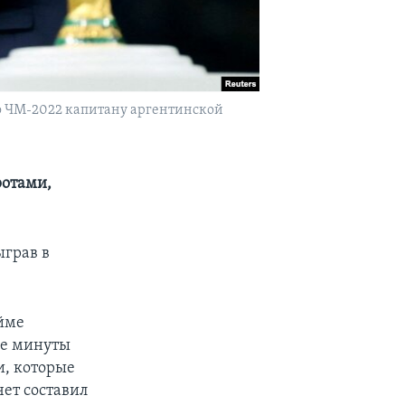
о ЧМ-2022 капитану аргентинской
ротами,
ыграв в
айме
ве минуты
и, которые
чет составил