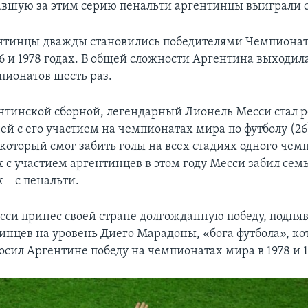
вавшую за этим серию пенальти аргентинцы выиграли со
ентинцы дважды становились победителями Чемпионат
86 и 1978 годах. В общей сложности Аргентина выходил
ионатов шесть раз.
нтинской сборной, легендарный Лионель Месси стал 
ей с его участием на чемпионатах мира по футболу (2
 который смог забить голы на всех стадиях одного чем
 с участием аргентинцев в этом году Месси забил семь
 – с пенальти.
сси принес своей стране долгожданную победу, подня
тинцев на уровень Диего Марадоны, «бога футбола», к
сил Аргентине победу на чемпионатах мира в 1978 и 1