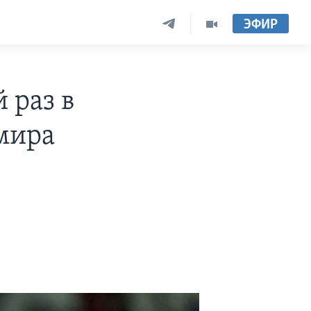
ЭФИР
 раз в
мира