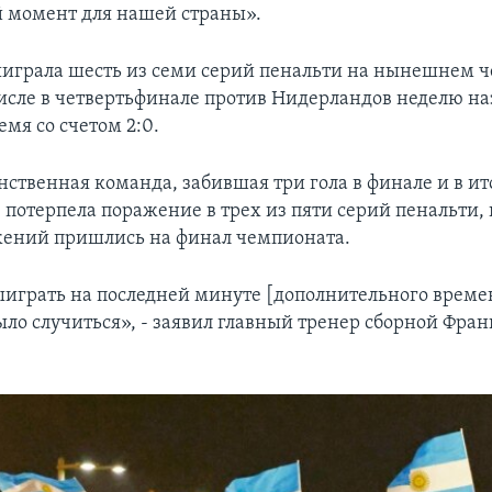
 момент для нашей страны».
играла шесть из семи серий пенальти на нынешнем 
числе в четвертьфинале против Нидерландов неделю на
емя со счетом 2:0.
нственная команда, забившая три гола в финале и в ит
 потерпела поражение в трех из пяти серий пенальти,
жений пришлись на финал чемпионата.
играть на последней минуте [дополнительного времен
ыло случиться», - заявил главный тренер сборной Фра