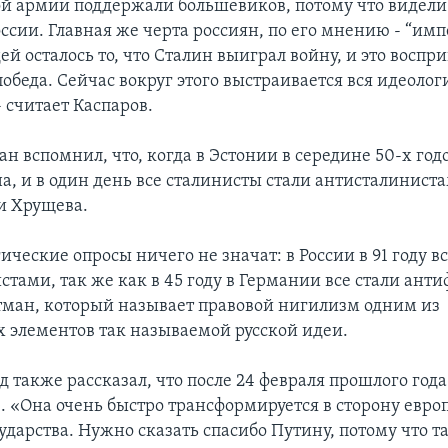
й армии поддержали большевиков, потому что видели
ссии. Главная же черта россиян, по его мнению - “имп
й осталось то, что Сталин выиграл войну, и это воспр
обеда. Сейчас вокруг этого выстраивается вся идеолог
 считает Каспаров.
н вспомнил, что, когда в Эстонии в середине 50-х го
а, и в один день все сталинисты стали антисталинист
и Хрущева.
ические опросы ничего не значат: в России в 91 году вс
тами, так же как в 45 году в Германии все стали ант
тман, который называет правовой нигилизм одним из
 элементов так называемой русской идеи.
 также рассказал, что после 24 февраля прошлого года
з. «Она очень быстро трансформируется в сторону евро
ударства. Нужно сказать спасибо Путину, потому что та