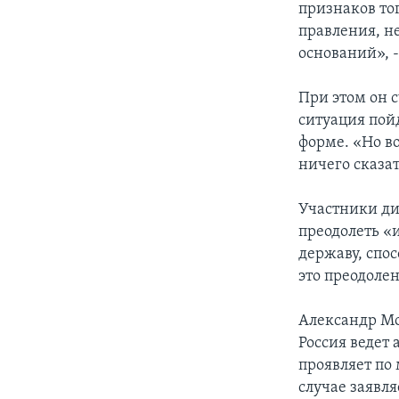
признаков то
правления, не
оснований», -
При этом он с
ситуация пой
форме. «Но в
ничего сказат
Участники ди
преодолеть «и
державу, спо
это преодолен
Александр Мо
Россия ведет 
проявляет по
случае заявл