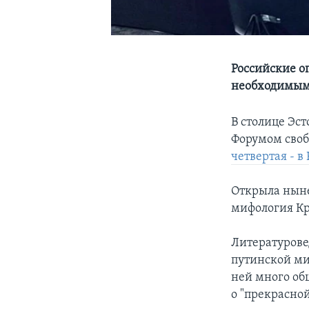
Российские о
необходимым
В столице Эс
Форумом своб
четвертая - в
Открыла ныне
мифология Кр
Литературов
путинской ми
ней много об
о "прекрасной