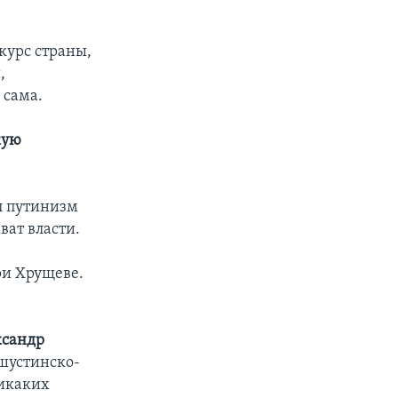
курс страны,
,
 сама.
кую
л путинизм
ат власти.
ри Хрущеве.
ксандр
ишустинско-
никаких