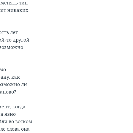
 менять тип
 нет никаких
сять лет
ой-то другой
евозможно
имо
ану, как
возможно ли
заново?
ент, когда
на явно
Или во всяком
ле слова она