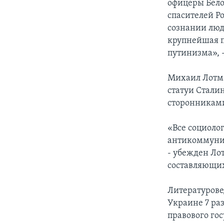
офицеры Бело
спасителей Ро
сознании люде
крупнейшая п
путинизма», -
Михаил Лотма
статуи Сталин
сторонникам
«Все социолог
антикоммунис
- убежден Ло
составляющих
Литературовед
Украине 7 ра
правового гос