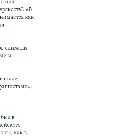
 в них
ерскость”. «В
инимается как
ия
дов снимали
ами и
е стали
ифашистами»,
 был в
пейского
кого, как в