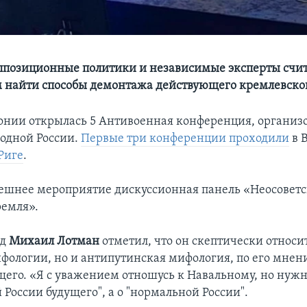
ппозиционные политики и независимые эксперты счи
 найти способы демонтажа действующего кремлевско
тонии открылась 5 Антивоенная конференция, организ
одной России.
Первые три конференции проходили
в 
 Риге
.
шнее мероприятие дискуссионная панель «Неосоветс
емля».
ед
Михаил Лотман
отметил, что он скептически относи
фологии, но и антипутинская мифология, по его мнен
щего. «Я с уважением отношусь к Навальному, но нужн
 России будущего", а о "нормальной России".