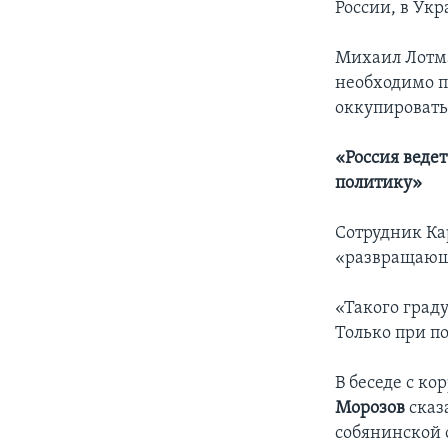
России, в Укр
Михаил Лотма
необходимо п
оккупировать 
«Россия веде
политику»
Сотрудник Ка
«развращающи
«Такого град
Только при по
В беседе с к
Морозов
сказа
собянинской 