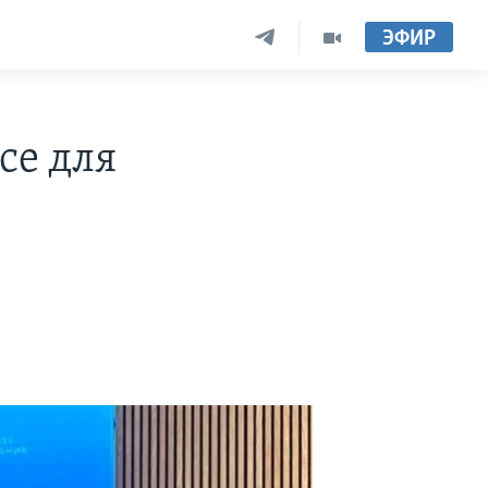
ЭФИР
се для