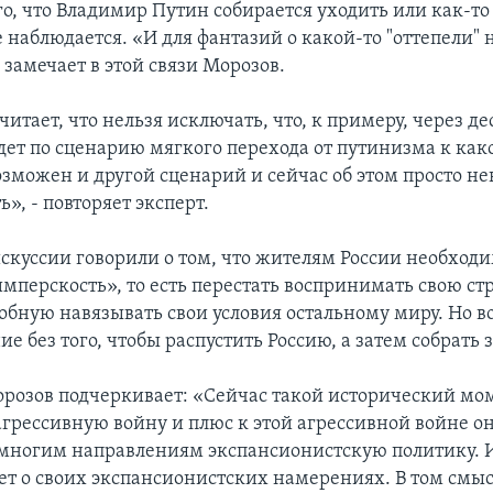
го, что Владимир Путин собирается уходить или как-то
 наблюдается. «И для фантазий о какой-то "оттепели"
 замечает в этой связи Морозов.
читает, что нельзя исключать, что, к примеру, через де
дет по сценарию мягкого перехода от путинизма к как
озможен и другой сценарий и сейчас об этом просто н
ь», - повторяет эксперт.
скуссии говорили о том, что жителям России необход
мперскость», то есть перестать воспринимать свою стр
собную навязывать свои условия остальному миру. Но 
ие без того, чтобы распустить Россию, а затем собрать 
розов подчеркивает: «Сейчас такой исторический мом
агрессивную войну и плюс к этой агрессивной войне о
 многим направлениям экспансионистскую политику. 
яет о своих экспансионистских намерениях. В том смыс