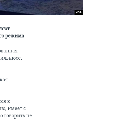
тают
го режима
ованная
Вильнюсе,
кая
тся к
ию, имеет с
о говорить не