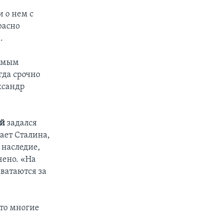
 о нем с
расно
.
самым
гда срочно
ксандр
ий
задался
ает Сталина,
 наследие,
чено. «На
хватаются за
то многие