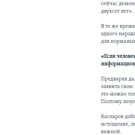
сейчас демон
двухсот лет».
В то же время
одного народа
для нормальн
«Если человек
информацион
Предваряя да
заявить свою
это можно то
Поэтому лозун
Каспаров доб
истощение, п
важной.