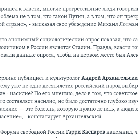
пришел к власти, многие прогрессивные люди говорили
блема не в том, кто такой Путин, а в том, что он прек
той стране», - высказал свое убеждение Михаил Лотман
что анонимный социологический опрос показал, что 
олитиком в России является Сталин. Правда, власти то
овали данные опроса, чтобы на первом месте был Але
рлине публицист и культуролог
Андрей Архангельск
чему уже не одно десятилетие российский народ выбир
ле - насилие? По его мнению, дело в том, что советское
го составляет насилие, не было достаточно глубоко изу
асилие — это болезнь, которую нужно лечить, а люди 
спасение», - констатирует Архангельский.
 Форума свободной России
Гарри Каспаров
напомнил, ч