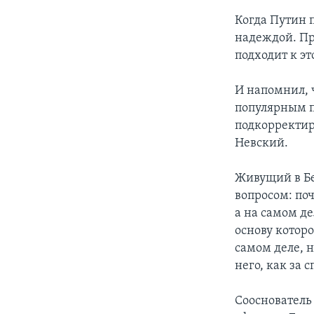
Когда Путин 
надеждой. Про
подходит к э
И напомнил, 
популярным п
подкорректир
Невский.
Живущий в Бе
вопросом: по
а на самом де
основу которо
самом деле, н
него, как за 
Сооснователь