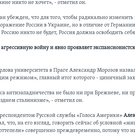
аине никто не хочет», - отметил он.
н убежден, что для того, чтобы радикально изменить 
оражение России в Украине, но в отличие от Германии
Россию никто не будет, Россия должна освободить себя
т агрессивную войну и явно проявляет экспансионистс
рлова университета в Праге Александр Морозов назва
м режимом», главный итог которого - циничный захв
уса антизападничества не было ни при Брежневе, ни п
зднем сталинизме», - отметил он.
орреспондентом Русской службы «Голоса Америки»
Але
л, что, на его взгляд, говорить сейчас об условной «м
оттепели» совершенно преждевременно, потому что 