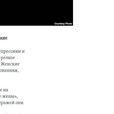
ране
епрессиям и
-релизе
. Женские
дованиям,
е их
е жены»,
стражей они