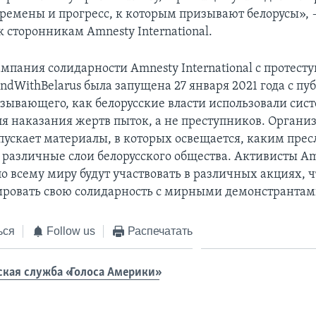
еремены и прогресс, к которым призывают белорусы»,
 сторонникам Amnesty International.
ампания солидарности Amnesty International с протес
ndWithBelarus была запущена 27 января 2021 года с п
азывающего, как белорусские власти использовали сис
ля наказания жертв пыток, а не преступников. Органи
пускает материалы, в которых освещается, каким пре
 различные слои белорусского общества. Активисты A
 по всему миру будут участвовать в различных акциях, 
ровать свою солидарность с мирными демонстрантами
ься
Follow us
Распечатать
ская служба «Голоса Америки»