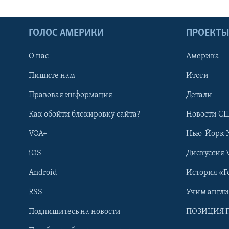
ГОЛОС АМЕРИКИ
ПРОЕКТ
О нас
Америка
Пишите нам
Итоги
Правовая информация
Детали
Как обойти блокировку сайта?
Новости СШ
VOA+
Нью-Йорк 
iOS
Дискуссия 
Android
История «Г
RSS
Учим англ
Learning English
Подпишитесь на новости
ПОЗИЦИЯ 