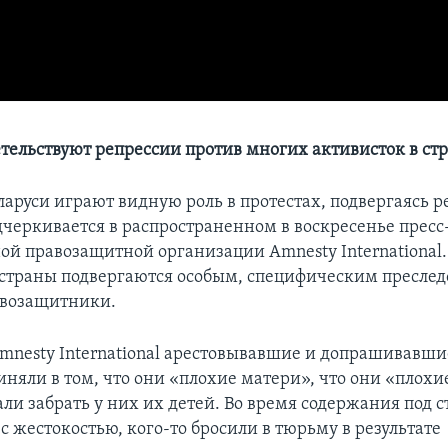
етельствуют репрессии против многих активисток в ст
руси играют видную роль в протестах, подвергаясь р
одчеркивается в распространенном в воскресенье пресс
й правозащитной организации Amnesty International
страны подвергаются особым, специфическим пресле
авозащитники.
mnesty International арестовывавшие и допрашивавши
иняли в том, что они «плохие матери», что они «плохи
али забрать у них их детей. Во время содержания под 
с жестокостью, кого-то бросили в тюрьму в результате