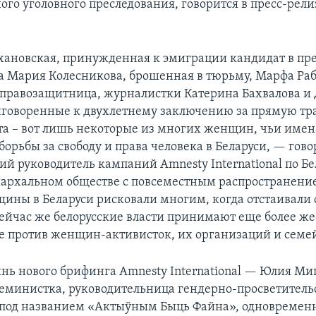
ого уголовного преследования, говорится в пресс-рели
хановская, принужденная к эмиграции кандидат в пр
ба Мария Колесникова, брошенная в тюрьму, Марфа Раб
правозащитница, журналистки Катерина Бахвалова и
иговоренные к двухлетнему заключению за прямую т
та – вот лишь некоторые из многих женщин, чьи имен
орьбы за свободу и права человека в Беларуси, — гов
ий руководитель кампаний Amnesty International по Бе
иархальном обществе с повсеместным распространени
ины в Беларуси рисковали многим, когда отстаивали 
ейчас же белорусские власти принимают еще более же
 против женщин-активисток, их организаций и семе
инь нового брифинга Amnesty International — Юлия Ми
еминистка, руководительница гендерно-просветитель
под названием «Актыўным Быць Файна», одновременн