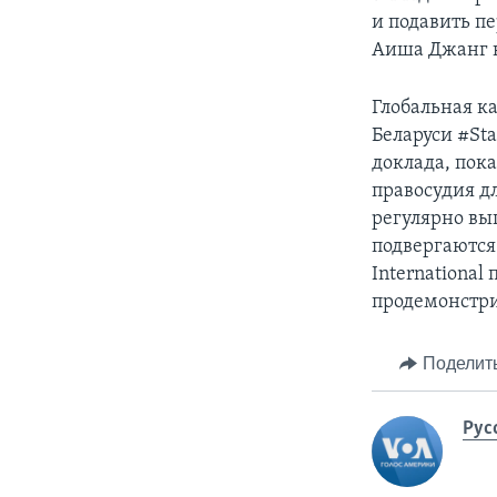
и подавить п
Аиша Джанг к
Глобальная к
Беларуси #Sta
доклада, пок
правосудия д
регулярно вы
подвергаются
International
продемонстри
Поделит
Рус