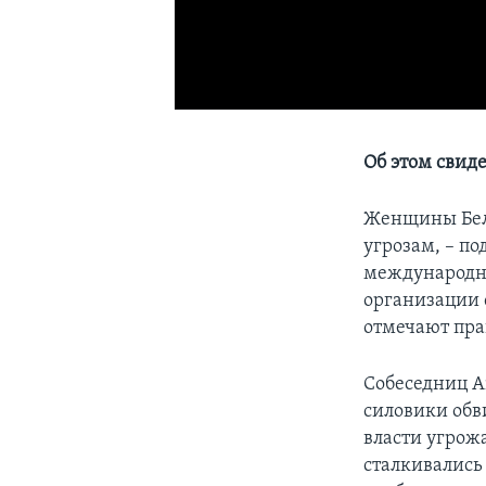
Об этом свид
Женщины Бела
угрозам, – п
международно
организации 
отмечают пр
Собеседниц A
силовики обв
власти угрож
сталкивались 