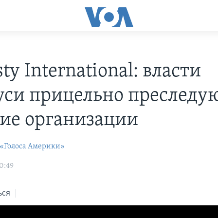
y International: власти
уси прицельно преследу
ие организации
 «Голоса Америки»
0:49
ься