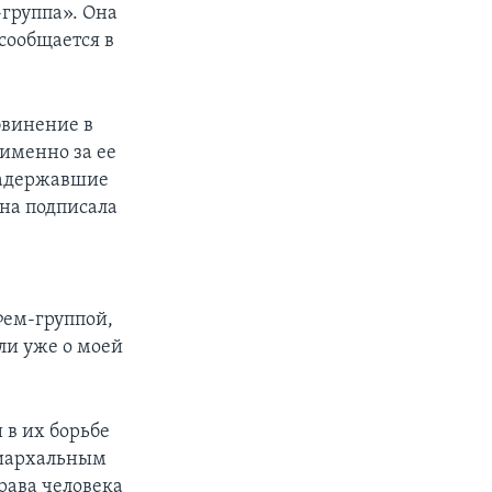
группа». Она
 сообщается в
бвинение в
 именно за ее
задержавшие
она подписала
Фем-группой,
ли уже о моей
в их борьбе
триархальным
рава человека