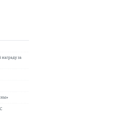
 награду за
айны»
ЕС