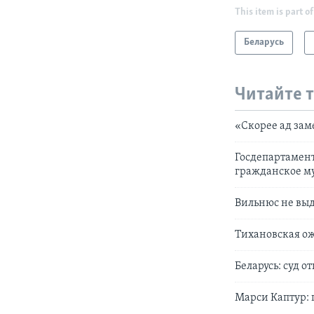
This item is part of
Беларусь
Читайте 
«Скорее ад зам
Госдепартамент
гражданское м
Вильнюс не вы
Тихановская ож
Беларусь: суд 
Марси Каптур: 