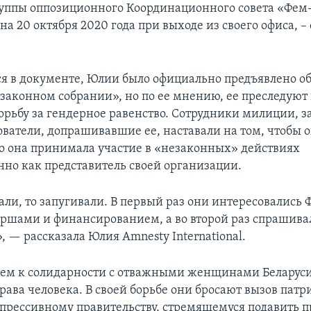
уппы оппозиционного Координационного совета «Фем-
а 20 октября 2020 года при выходе из своего офиса, –
.
ся в документе, Юлии было официально предъявлено о
езаконном собрании», но по ее мнению, ее преследуют
орьбу за гендерное равенство. Сотрудники милиции, 
ователи, допрашивавшие ее, наставали на том, чтобы 
то она принимала участие в «незаконных» действиях
нно как представитель своей организации.
али, то запугивали. В первый раз они интересовались 
шами и финансированием, а во второй раз спрашива
 — рассказала Юлия Amnesty International.
м к солидарности с отважными женщинами Беларуси 
права человека. В своей борьбе они бросают вызов па
епрессивному правительству, стремящемуся подавить п