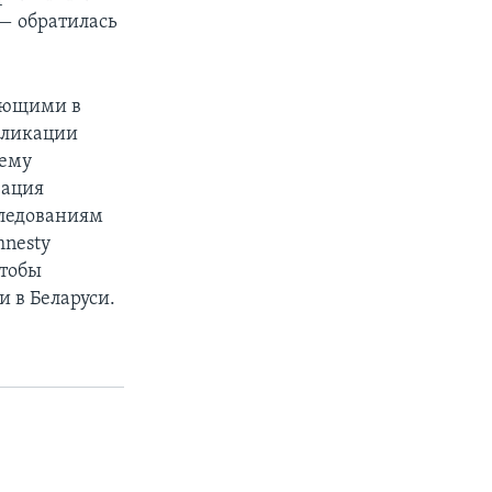
 — обратилась
тующими в
убликации
тему
зация
следованиям
mnesty
чтобы
 в Беларуси.