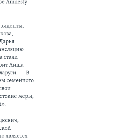
зе Amnesty
езиденты,
кова,
 Дарья
рансляцию
а стали
орит Аиша
ларуси. — В
ем семейного
свои
стокие меры,
й».
цкевич,
ской
о является