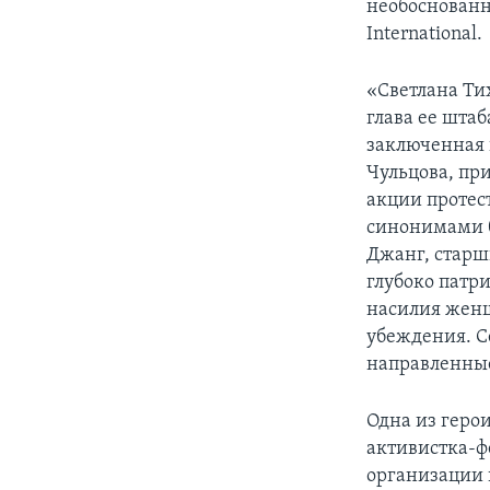
необоснованн
International.
«Светлана Ти
глава ее шта
заключенная 
Чульцова, пр
акции протес
синонимами б
Джанг, старш
глубоко патр
насилия женщ
убеждения. С
направленные
Одна из геро
активистка-ф
организации 