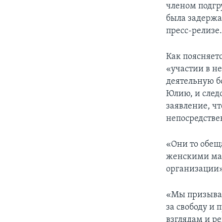
членом подгр
была задержан
пресс-релизе
Как поясняет
«участии в н
деятельную б
Юлию, и след
заявление, ч
непосредстве
«Они то обещ
женскими мар
организации»,
«Мы призывае
за свободу и 
взглядам и р