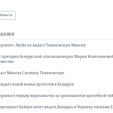
Новости
также
ерзнет»: Литва не выдаст Тихановскую Минску
 присудил белорусской оппозиционерке Марии Колесниковой
ужество
даст Минску Светлану Тихановскую
идает новой волны протестов в Беларуси
отправил в тюрьму журналистку за «разглашение врачебной т
президент Байден хочет видеть Беларусь и Украину членами 