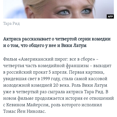
Learning English
СОЦИАЛЬНЫЕ СЕТИ
Тара Рид
Актриса рассказывает о четвертой серии комедии
и о том, что общего у нее и Вики Латум
Языки
Фильм «Американский пирог: все в сборе» –
четвертая часть комедийной франшизы – выходит
в российский прокат 5 апреля. Первая картина,
увидевшая свет в 1999 году, стала самой кассовой
молодежной комедией 20 века. Роль Вики Латум
уже в четвертый раз сыграла актриса Тара Рид. В
новом фильме продолжается история ее отношений
с Кевином Майерсом, роль которого исполнил
Томас Йен Николас.