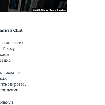
летит в США
резидентских
 «Голосу
ходом
шенко.
клярова по-
нами
ить здоровье,
Гашинский.
ольку в