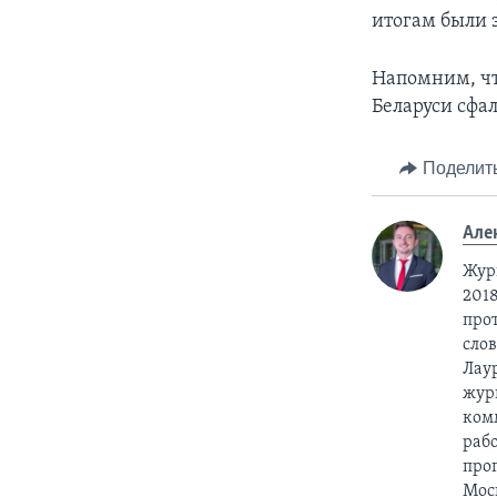
итогам были 
Напомним, чт
Беларуси сф
Поделит
Але
Жур
2018
про
сло
Лау
жур
ком
раб
про
Мос