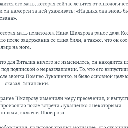
дится его мать, которая сейчас лечится от онкологиче
 и он намерен за ней ухаживать: «На днях она вновь б
ована».
которая мать политолога Нина Шклярова ранее дала Кс
что после задержания ее сына били, а также, что он со
льце на ноге.
что для Виталия ничего не изменилось, он находится п
 под подпиской о неразглашении. То, что его выпустили,
сле звонка Помпео Лукашенко, и было основной цель
 - сказал Гашинский.
 ранее Шклярову изменили меру пресечения, и выпус
о произошло после встречи Лукашенко с некоторыми
енными, включая Шклярова.
вобождения, политолог хранил молчание. Его страниц