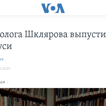
олога Шклярова выпусти
уси
ев
0 21:57
ься