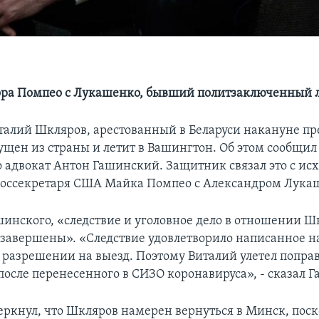
ора Помпео с Лукашенко, бывший политзаключенный 
талий Шкляров, арестованный в Беларуси накануне п
ущен из страны и летит в Вашингтон. Об этом сообщил
 адвокат Антон Гашинский. Защитник связал это с ис
госсекретаря США Майка Помпео с Александром Лука
шинского, «следствие и уголовное дело в отношении Ш
завершены». «Следствие удовлетворило написанное 
о разрешении на выезд. Поэтому Виталий улетел поправ
после перенесенного в СИЗО коронавируса», - сказал 
еркнул, что Шкляров намерен вернуться в Минск, поск