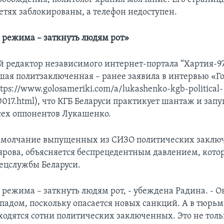
етях заблокированы, а телефон недоступен.
о режима – заткнуть людям рот»
й редактор независимого интернет-портала “Хартия-97
шая политзаключенная – ранее заявила в интервью «Г
ps://www.golosameriki.com/a/lukashenko-kgb-political-
0017.html), что КГБ Беларуси практикует шантаж и зап
ех оппонентов Лукашенко.
, молчание выпущенных из СИЗО политических заклю
рова, объясняется беспрецедентным давлением, котор
ецслужбы Беларуси.
 режима – заткнуть людям рот, - убеждена Радина. - О
ападом, поскольку опасается новых санкций. А в тюрьм
одятся сотни политических заключенных. Это не толь