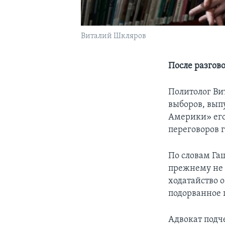
Виталий Шкляров
После разгов
Политолог Ви
выборов, вып
Америки» его
переговоров 
По словам Га
прежнему не 
ходатайство 
подорванное 
Адвокат подч