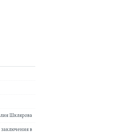
талия Шклярова
 заключения в