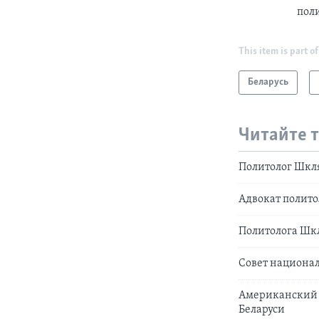
пол
This item is part of
Беларусь
Читайте 
Политолог Шкля
Адвокат полито
Политолога Шкл
Совет национа
Американский 
Беларуси