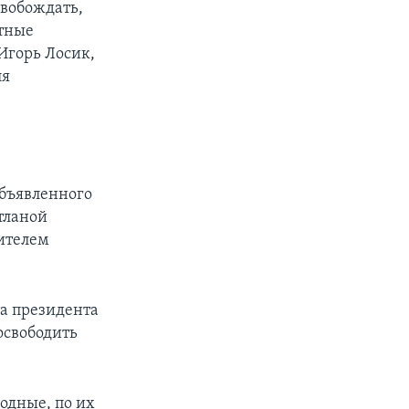
свобождать,
стные
Игорь Лосик,
ля
объявленного
тланой
ителем
та президента
освободить
одные, по их