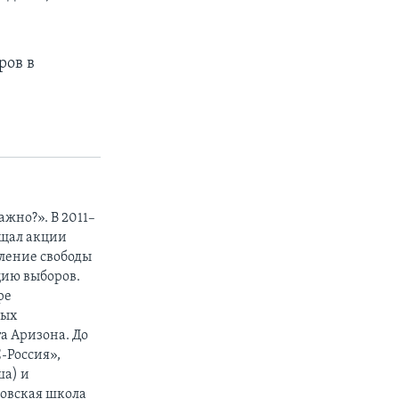
ров в
жно?». В 2011–
ещал акции
ление свободы
цию выборов.
ре
вых
а Аризона. До
-Россия»,
ша) и
ковская школа