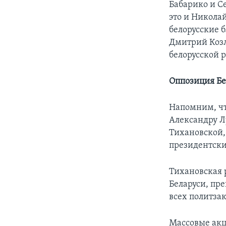
Бабарико и С
это и Никола
белорусские 
Дмитрий Козл
белорусской 
Оппозиция Бе
Напомним, чт
Александру Л
Тихановской,
президентски
Тихановская 
Беларуси, пр
всех политза
Массовые акц