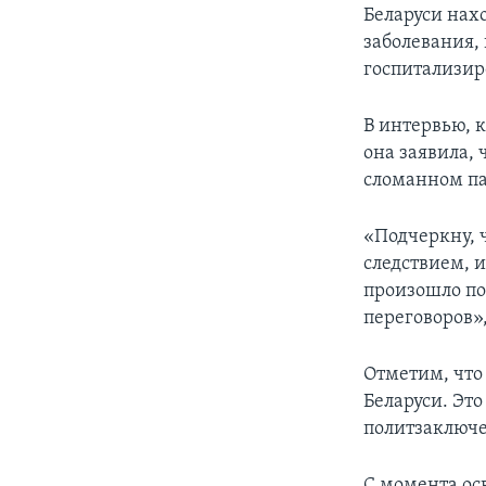
Беларуси нахо
заболевания,
госпитализир
В интервью, 
она заявила, 
сломанном па
«Подчеркну, 
следствием, и
произошло по
переговоров»,
Отметим, что
Беларуси. Эт
политзаключ
С момента ос