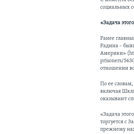
социальных с
«Задача этог
Ранее главны
Радина – быв
Америки» (htt
prisoners/563
отношении вс
По ее словам
включая Шкля
оказывают сп
«Задача этого
торгуется с З
прежнему нах