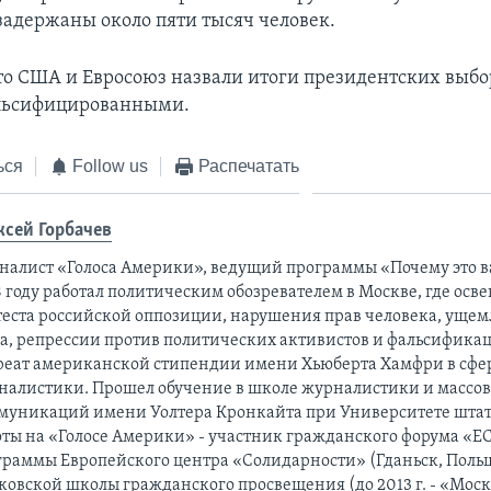
задержаны около пяти тысяч человек.
о США и Евросоюз назвали итоги президентских выбо
альсифицированными.
ься
Follow us
Распечатать
ксей Горбачев
налист «Голоса Америки», ведущий программы «Почему это ва
 году работал политическим обозревателем в Москве, где осв
теста российской оппозиции, нарушения прав человека, ущем
ва, репрессии против политических активистов и фальсифика
реат американской стипендии имени Хьюберта Хамфри в сфе
налистики. Прошел обучение в школе журналистики и массо
муникаций имени Уолтера Кронкайта при Университете штат
оты на «Голосе Америки» - участник гражданского форума «ЕС
граммы Европейского центра «Солидарности» (Гданьск, Поль
ковской школы гражданского просвещения (до 2013 г. - «Мос