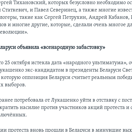
ергей Тихановский, которых безусловно необходимо о
й Статкевич, и Павел Северинец, а также многие изве
блогеры, такие как Сергей Петрухин, Андрей Кабанов, 
ов и многие другие, которые, сделали очень многое д
революции».
ларуси объявила «всенародную забастовку»
о 25 октября истекла дата «народного ультиматума», 
укашенко экс-кандидатом в президенты Беларуси Све
 которую оппозиция Беларуси считает реальным побед
х выборов.
ранее потребовала от Лукашенко уйти в отставку с пос
екратить насилие против участников акций протеста и 
ключённых.
ии протеста вновь прошли в Беларуси в минувшие вых