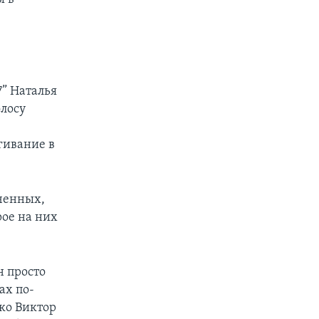
” Наталья
олосу
угивание в
ченных,
ое на них
н просто
ах по-
ко Виктор