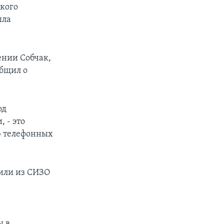
ского
ыла
ении Собчак,
общил о
од
 - это
ю телефонных
тили из СИЗО
ы в