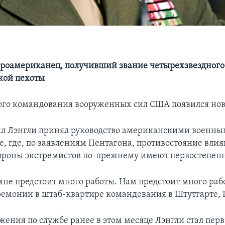
роамериканец, получивший звание четырехзвездного 
кой пехоты
го командования вооруженных сил США появился нов
кл Лэнгли принял руководство американскими военн
е, где, по заявлениям Пентагона, противостояние вли
тороны экстремистов по-прежнему имеют первостепен
мне предстоит много работы. Нам предстоит много рабо
ремонии в штаб-квартире командования в Штутгарте, 
жения по службе ранее в этом месяце Лэнгли стал пер