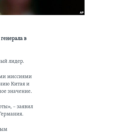
генерала в
ый лидер.
ыми миссиями
янию Китая и
ное значение.
ты», – заявил
Германия.
вым