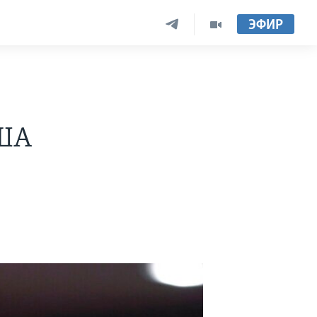
ЭФИР
США