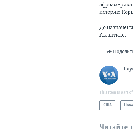
афроамерикан
историю Корп
До назначени
Атлантике.
Поделит
Слу
This item is part of
США
Ново
Читайте 