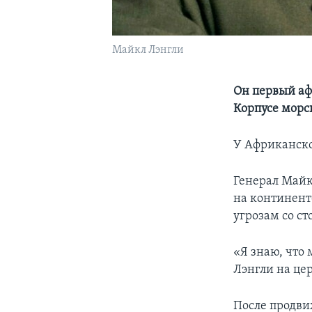
Майкл Лэнгли
Он первый аф
Корпусе морс
У Африканско
Генерал Май
на континент
угрозам со с
«Я знаю, что 
Лэнгли на це
После продви