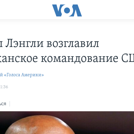
 Лэнгли возглавил
анское командование 
ей «Голоса Америки»
11:36
ься