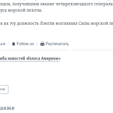
цем, получившим звание четырехзвездного генерала 
уса морской пехоты.
я на эту должность Лэнгли возглавлял Силы морской п
ься
Follow us
Распечатать
жба новостей «Голоса Америки»
сти
также