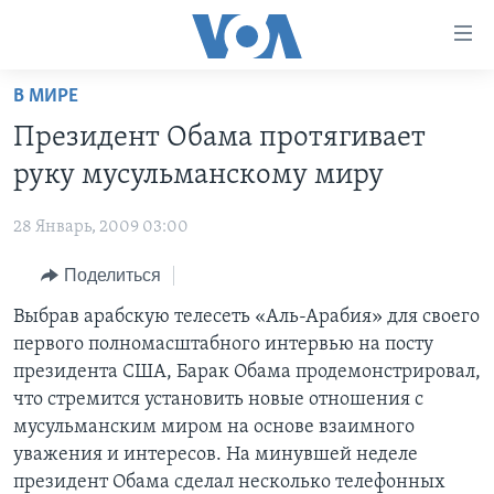
Линки
доступности
Перейти
В МИРЕ
на
ГЛАВНОЕ
Президент Обама протягивает
основной
ПРОГРАММЫ
контент
руку мусульманскому миру
ПРОЕКТЫ
Перейти
АМЕРИКА
к
28 Январь, 2009 03:00
ЭКСПЕРТИЗА
НОВОСТИ ЗА МИНУТУ
УЧИМ АНГЛИЙСКИЙ
основной
Поделиться
ИНТЕРВЬЮ
ИТОГИ
НАША АМЕРИКАНСКАЯ ИСТОРИЯ
навигации
Перейти
ФАКТЫ ПРОТИВ ФЕЙКОВ
Выбрав арабскую телесеть «Аль-Арабия» для своего
ПОЧЕМУ ЭТО ВАЖНО?
А КАК В АМЕРИКЕ?
в
первого полномасштабного интервью на посту
ЗА СВОБОДУ ПРЕССЫ
ДИСКУССИЯ VOA
АРТЕФАКТЫ
поиск
президента США, Барак Обама продемонстрировал,
УЧИМ АНГЛИЙСКИЙ
ДЕТАЛИ
АМЕРИКАНСКИЕ ГОРОДКИ
что стремится установить новые отношения с
мусульманским миром на основе взаимного
ВИДЕО
НЬЮ-ЙОРК NEW YORK
ТЕСТЫ
уважения и интересов. На минувшей неделе
ПОДПИСКА НА НОВОСТИ
АМЕРИКА. БОЛЬШОЕ ПУТЕШЕСТВИЕ
президент Обама сделал несколько телефонных