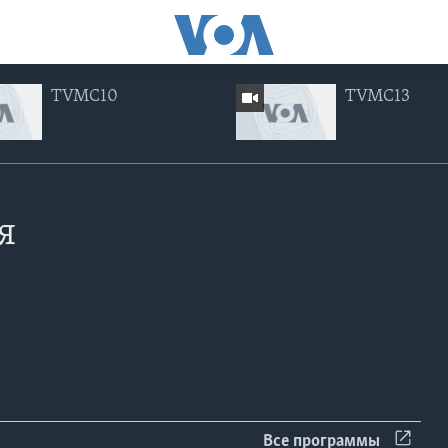
TVMC10
TVMC13
ng currently available
я
EMBED
EMBED
Все программы