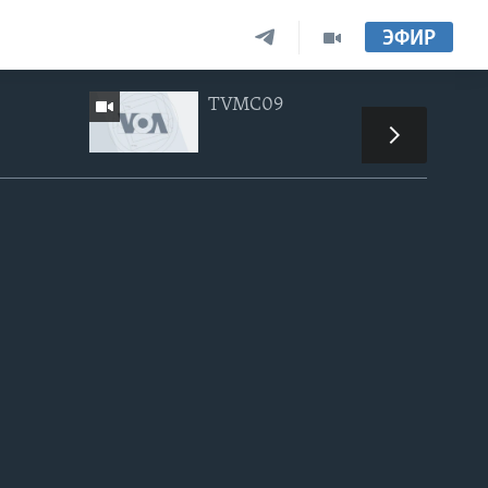
ЭФИР
TVMC09
px
width
height