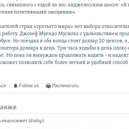
са, связанного с ездой по лос-анджелесским шоссе: «Я
женная позитивными эмоциями».
жителей стран «третьего мира» нет выбора относитель
а работу. Джозеф Муендо Мусиока с удовольствием про
обусе. Но поездка в оба конца стоит доллар 20 центов, 
полтора доллара в день. Три часа ходьбы в день плохо
ье. Но пока он вынужден продолжать ходить - и надеять
 сможет позволить себе более легкий и удобный способ
ься
Follow us
Распечатать
также
 видеосюжет (dialup)