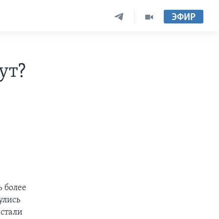
ЭФИР
ут?
ь более
улись
 стали