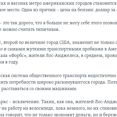
усах и вагонах метро американских городов становится
ое место. Одна из причин – цена на бензин: доллар за 
– это так дорого, что я больше не могу себе этого позвол
е можно считать типичным.
, второй по величине город США, знаменит не только с
но и самыми жуткими транспортными пробками в Аме
ла «Форбс», жители Лос-Анджелеса, в среднем, прово
я в году.
ская система общественного транспорта недостаточно
чить потребности широко раскинувшегося города. Поэ
 расставаться со своими машинами.
ркс – исключение. Таких, как она, жителей Лос-Андж
 на работу на велосипеде, пока немного, но их станови
а говорит, что не только экономит деньги, но и береж