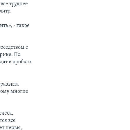
 все труднее
литр.
ить», - такое
оседством с
рике. По
дят в пробках
 развита
тому многие
елеса,
тся все
ет нервы,