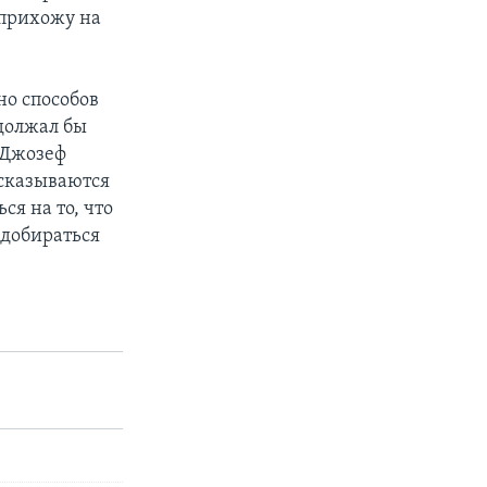
 прихожу на
но способов
должал бы
а Джозеф
 сказываются
ся на то, что
 добираться