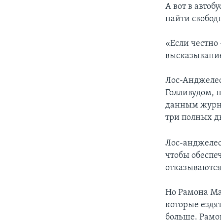
А вот в автоб
найти свободн
«Если честно 
высказывани
Лос-Анджелес
Голливудом, 
данным журна
три полных дн
Лос-анджелес
чтобы обеспе
отказываются
Но Рамона Ма
которые ездят
больше. Рамон