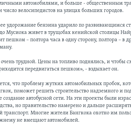
 личными автомобилями, и больше - общественным тр
и число велосипедистов на улицах больших городов.
нее удорожание бензина ударило по развивающимся с
о Мусиока живет в трущобах кенийской столицы Най
ит пешком – полтора часа в одну сторону, полтора – в д
ману.
 очень трудной. Цены на топливо поднялись, и чтобы 
риходится передвигаться пешком», - вздыхает он.
ется, что проблему жутких автомобильных пробок, ко
гкок, поможет решить строительство надземного и по
е создание автобусной сети. На эти проекты были изр
дства, но правительство намерено и дальше расширят
 транспорт. Многие жители Бангкока охотно им польз
жнему не вмещают автомобилей.