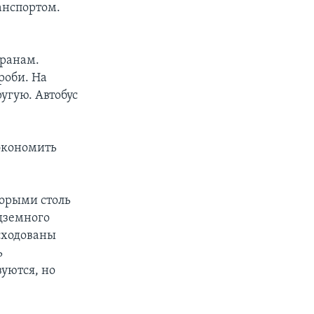
анспортом.
транам.
роби. На
ругую. Автобус
сэкономить
торыми столь
дземного
асходованы
ь
уются, но