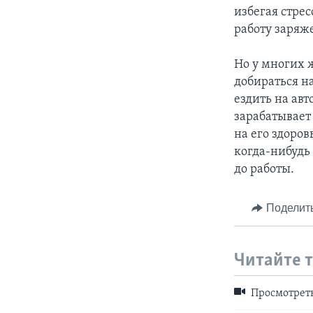
избегая стрес
работу заря
Но у многих 
добираться н
ездить на авт
зарабатывает 
на его здоров
когда-нибудь
до работы.
Поделит
Читайте 
Просмотреть