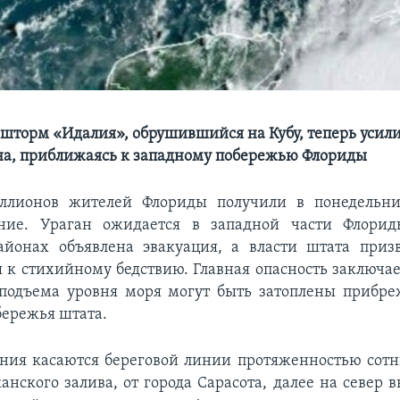
шторм «Идалия», обрушившийся на Кубу, теперь усили
на, приближаясь к западному побережью Флориды
ллионов жителей Флориды получили в понедельн
ние. Ураган ожидается в западной части Флорид
айонах объявлена эвакуация, а власти штата приз
я к стихийному бедствию. Главная опасность заключает
е подъема уровня моря могут быть затоплены прибр
бережья штата.
ния касаются береговой линии протяженностью сотн
анского залива, от города Сарасота, далее на север 