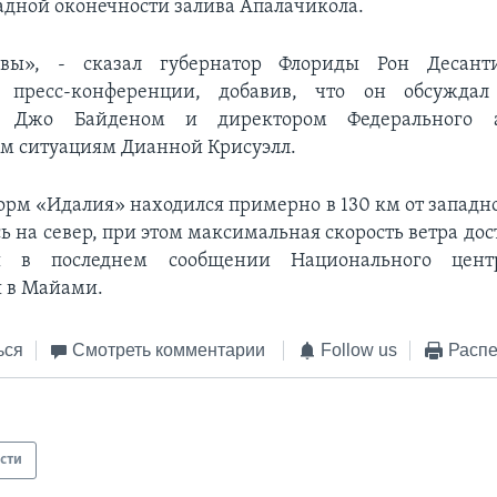
падной оконечности залива Апалачикола.
овы», - сказал губернатор Флориды Рон Десан
 пресс-конференции, добавив, что он обсужда
м Джо Байденом и директором Федерального а
м ситуациям Дианной Крисуэлл.
торм «Идалия» находился примерно в 130 км от западн
ь на север, при этом максимальная скорость ветра дос
ся в последнем сообщении Национального центр
 в Майами.
ься
Смотреть комментарии
Follow us
Распе
сти