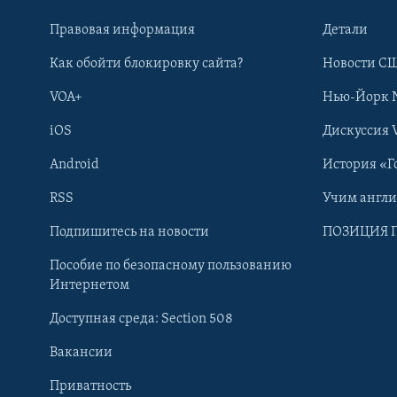
Правовая информация
Детали
Как обойти блокировку сайта?
Новости СШ
VOA+
Нью-Йорк 
iOS
Дискуссия 
Android
История «Г
RSS
Учим англ
Learning English
Подпишитесь на новости
ПОЗИЦИЯ 
Пособие по безопасному пользованию
СОЦИАЛЬНЫЕ СЕТИ
Интернетом
Доступная среда: Section 508
Вакансии
Приватность
Языки