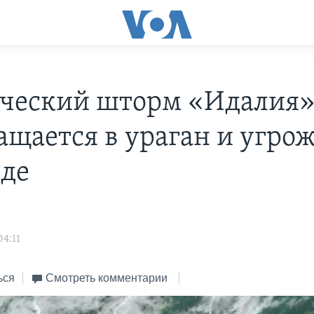
ческий шторм «Идалия
ащается в ураган и угро
де
04:11
ься
Смотреть комментарии