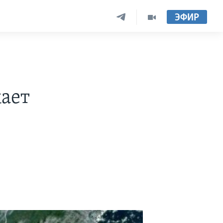
ЭФИР
»
жает