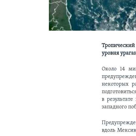
Тропический 
уровня урага
Около 14 ми
предупрежде
некоторых р
подготовитьс
в результат
западного по
Предупрежде
вдоль Мексик