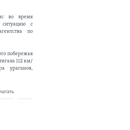
тис во время
л ситуацию с
гентства по
ого побережья
тигала 112 км/
а ураганов,
чатать