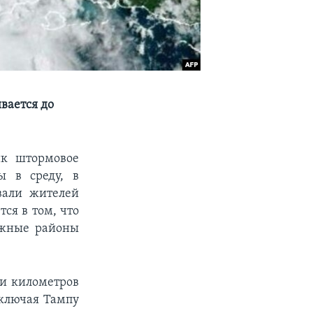
вается до
ик штормовое
ы в среду, в
вали жителей
ся в том, что
ежные районы
и километров
включая Тампу