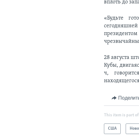
вплоть до за
«Будьте гот
сегодняшней
президенто
чрезвычайны
28 августа ш
Кубы, двигаяс
ч, говорит
находящегося
Поделит
This item is part of
США
Ново