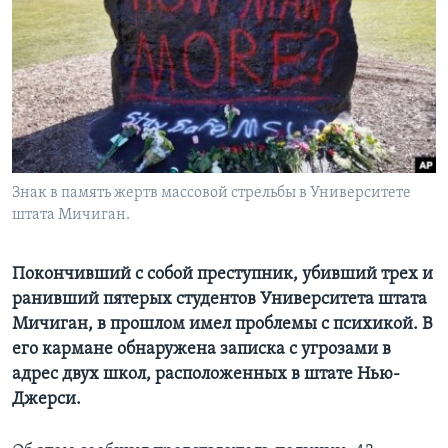
Learning English
СОЦИАЛЬНЫЕ СЕТИ
Языки
Знак в память жертв массовой стрельбы в Университете
штата Мичиган.
Покончивший с собой преступник, убивший трех и
ранивший пятерых студентов Университета штата
Мичиган, в прошлом имел проблемы с психикой. В
его кармане обнаружена записка с угрозами в
адрес двух школ, расположенных в штате Нью-
Джерси.