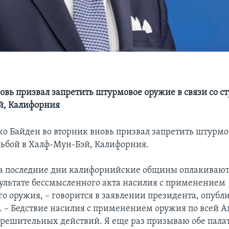
)
овь призвал запретить штурмовое оружие в связи со ст
й, Калифорния
о Байден во вторник вновь призвал запретить штурмо
ельбой в Халф-Мун-Бэй, Калифорния.
за последние дни калифорнийские общины оплакиваю
зультате бессмысленного акта насилия с применением
го оружия, – говорится в заявлении президента, опуб
 – Бедствие насилия с применением оружия по всей 
е решительных действий. Я еще раз призываю обе пала