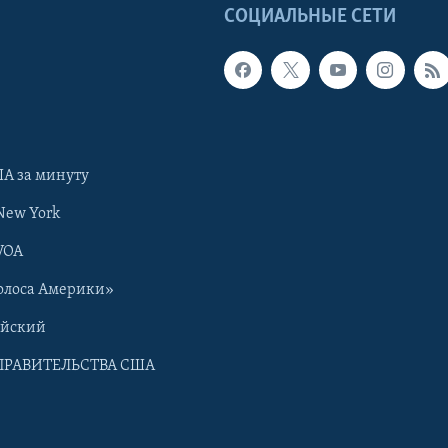
Ы
СОЦИАЛЬНЫЕ СЕТИ
А за минуту
New York
VOA
олоса Америки»
ийский
ПРАВИТЕЛЬСТВА США