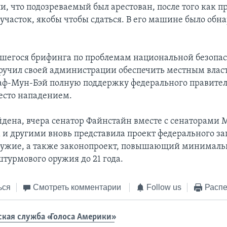
и, что подозреваемый был арестован, после того как п
участок, якобы чтобы сдаться. В его машине было обн
вшегося брифинга по проблемам национальной безопа
ручил своей администрации обеспечить местным влас
аф-Мун-Бэй полную поддержку федерального правитель
есто нападением.
йдена, вчера сенатор Файнстайн вместе с сенаторами 
и другими вновь представила проект федерального за
ужие, а также законопроект, повышающий минималь
турмового оружия до 21 года.
ься
Смотреть комментарии
Follow us
Распе
ская служба «Голоса Америки»