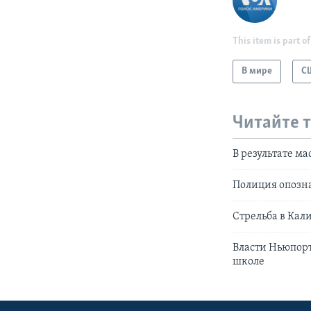
This item is part of
В мире
С
Читайте 
В результате м
Полиция опозна
Стрельба в Кал
Власти Ньюпорт
школе