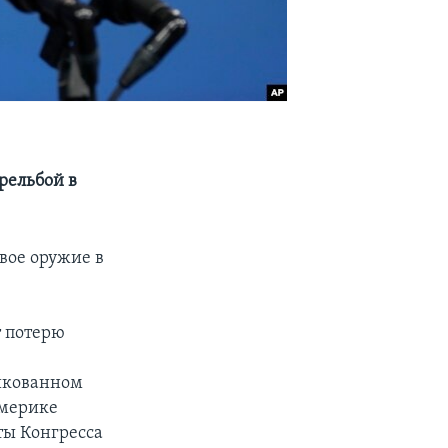
рельбой в
вое оружие в
т потерю
ликованном
Америке
ты Конгресса