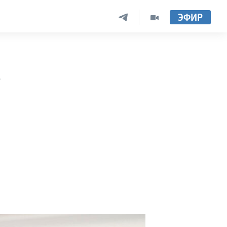
ЭФИР
м