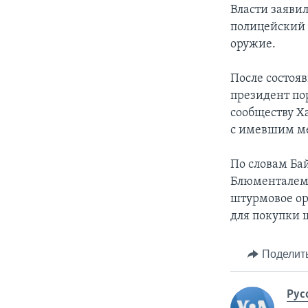
Власти заявил
полицейский 
оружие.
После состоя
президент по
сообществу Х
с имевшим м
По словам Ба
Блюменталем 
штурмовое ор
для покупки ш
Поделит
Рус