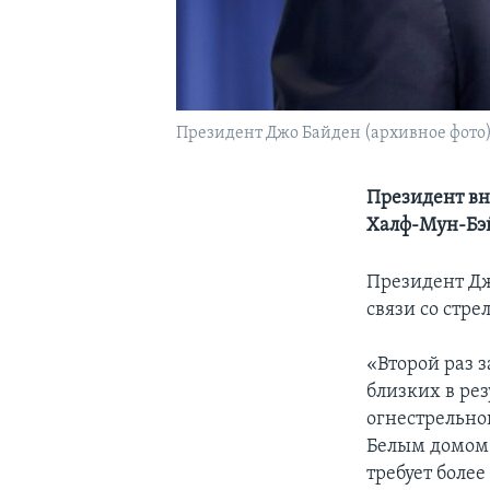
Президент Джо Байден (архивное фото
Президент вн
Халф-Мун-Бэ
Президент Дж
связи со стр
«Второй раз 
близких в ре
огнестрельно
Белым домом.
требует боле