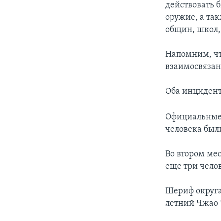
действовать 
оружие, а та
общин, школ,
Напомним, чт
взаимосвязан
Оба инцидент
Официальные 
человека был
Во втором ме
еще три чело
Шериф округа
летний Чжао Ч