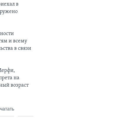
риехал в
аружено
сности
тям и всему
ства в связи
Мерфи,
прета на
ный возраст
чатать