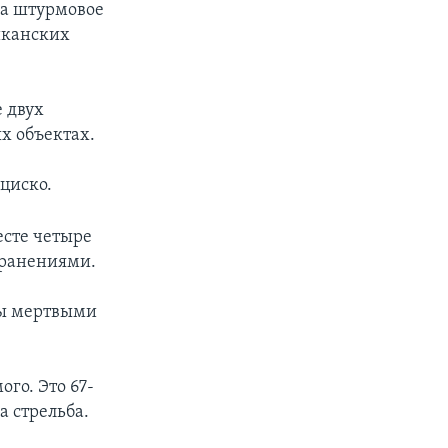
на штурмовое
иканских
е двух
х объектах.
циско.
есте четыре
 ранениями.
ны мертвыми
го. Это 67-
а стрельба.