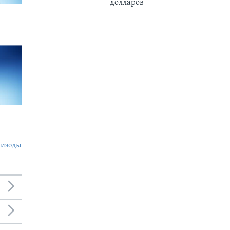
долларов
пизоды