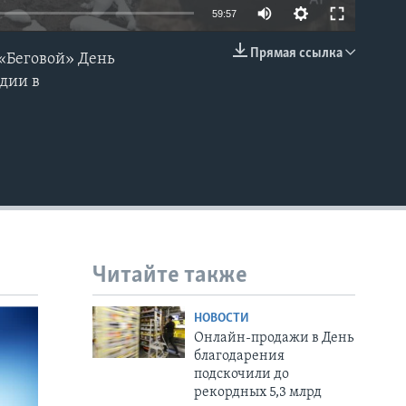
59:57
Прямая ссылка
 «Беговой» День
EMBED
дии в
Читайте также
НОВОСТИ
Онлайн-продажи в День
благодарения
подскочили до
рекордных 5,3 млрд