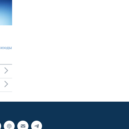
пизоды