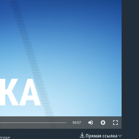
able
Auto
59:57
240p
Прямая ссылка
тоне