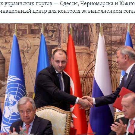
х украинских портов — Одессы, Черноморска и Южног
динационный центр для контроля за выполнением сог