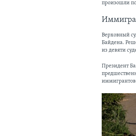
произошли по
Иммигра
Верховный с
Байдена. Реш
из девяти суд
Президент Ба
предшественн
иммигрантов,