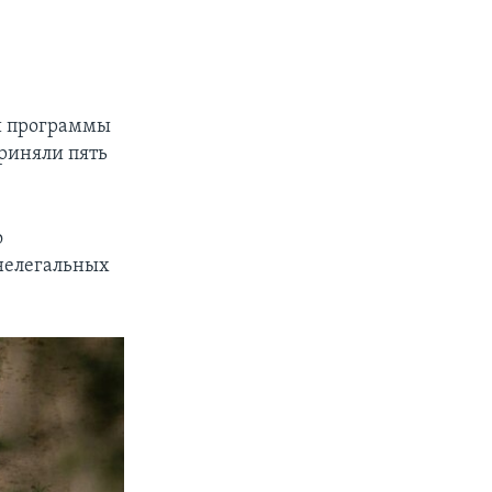
й программы
приняли пять
о
нелегальных