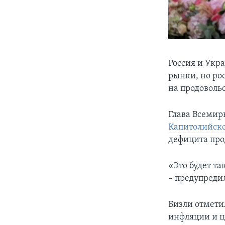
Россия и Ук
рынки, но ро
на продоволь
Глава Всемир
Капитолийск
дефицита про
«Это будет та
– предупредил
Бизли отмети
инфляции и ц