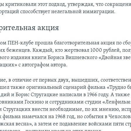
ы критиковали этот подход, утверждая, что сокращен
портаций способствует нелегальной иммиграции.
рительная акция
ком ПЕН-клубе прошла благотворительная акция по сбо
их беженцев. Каждый, кто жертвовал 1000 рублей, пол
вого издания книги Бориса Вишневского «Двойная зв
ацких» с автографом автора.
ие, в отличие от первых двух, вышедших, соответствен
вошел также оригинальный сценарий фильма «Трудно б
дий и Борис Стругацкие написали в 1966 году. А также
новниками Госкино и сотрудниками студии «Ленфильм
Стругацких внести необходимые, по их мнению, исп
 фильма намечался на 1968 год, но события в Чехосло
жская весна», а затем ее подавление войсками пяти ст