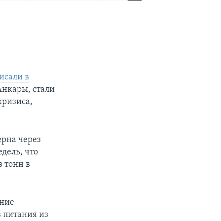
исали в
Анкары, стали
кризиса,
ерна через
дель, что
в тонн в
.
ение
в питания из