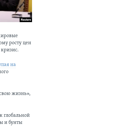
мировые
ому росту цен
 кризис.
упая на
ного
 свою жизнь»,
к глобальной
ы и бунты