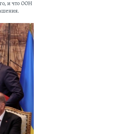
о, и что ООН
лашения.