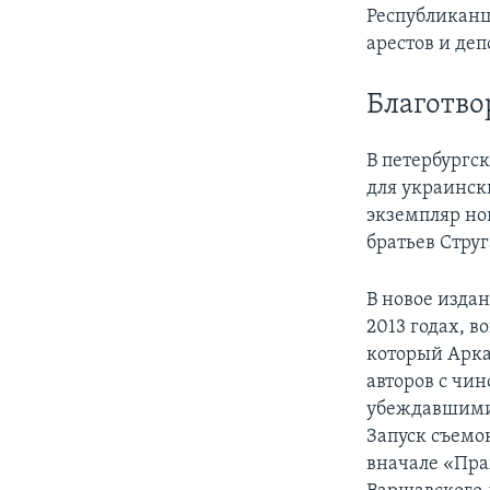
Республиканц
арестов и де
Благотво
В петербургс
для украинск
экземпляр но
братьев Струг
В новое издан
2013 годах, 
который Арка
авторов с чи
убеждавшими 
Запуск съемок
вначале «Пра