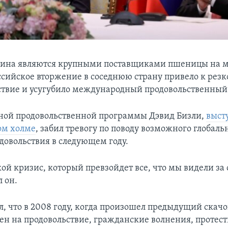
раина являются крупными поставщиками пшеницы на 
ссийское вторжение в соседнюю страну привело к резк
ствие и усугубило международный продовольственный
ной продовольственной программы Дэвид Бизли,
выст
ом холме
, забил тревогу по поводу возможного глобаль
довольствия в следующем году.
кой кризис, который превзойдет все, что мы видели за
 он.
л, что в 2008 году, когда произошел предыдущий скачо
ен на продовольствие, гражданские волнения, протест