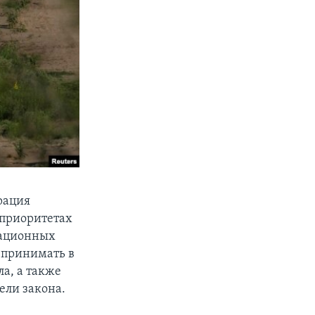
рация
 приоритетах
рационных
 принимать в
а, а также
ели закона.