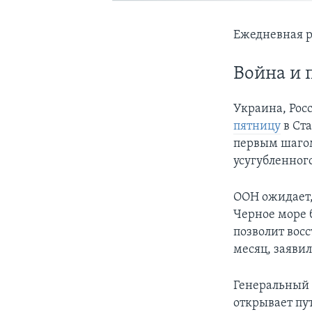
Ежедневная р
Война и 
Украина, Рос
пятницу
в Ста
первым шагом
усугубленног
ООН ожидает,
Черное море б
позволит восс
месяц, заяви
Генеральный 
открывает пу