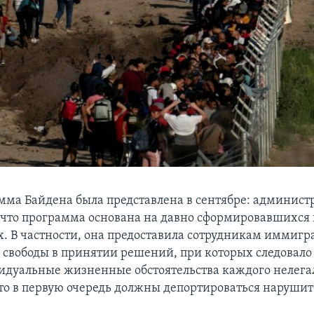
мма Байдена была представлена в сентябре: админист
 что программа основана на давно сформировавшихся
х. В частности, она предоставила сотрудникам иммиг
 свободы в принятии решений, при которых следовало
идуальные жизненные обстоятельства каждого нелегал
что в первую очередь должны депортироваться нарушит