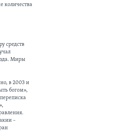
ие количества
ру средств
учал
езда. Миры
но, в 2003 и
ыть богом»,
 переписка
»,
равления.
вакии –
ран