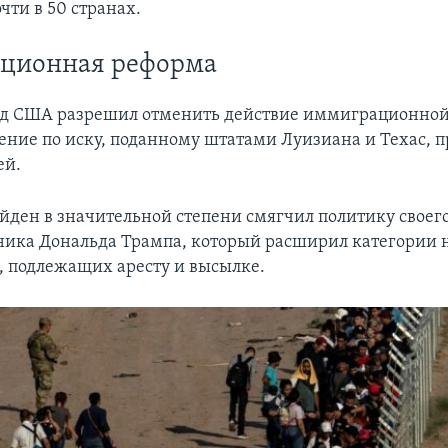
чти в 50 странах.
ционная реформа
уд США разрешил отменить действие иммиграционно
ение по иску, поданному штатами Луизиана и Техас, 
ей.
йден в значительной степени смягчил политику своег
ика Дональда Трампа, который расширил категории 
 подлежащих аресту и высылке.