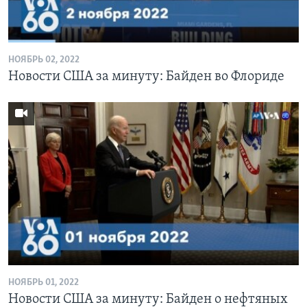
Learning English
НОЯБРЬ 02, 2022
СОЦИАЛЬНЫЕ СЕТИ
Новости США за минуту: Байден во Флориде
Языки
НОЯБРЬ 01, 2022
Новости США за минуту: Байден о нефтяных