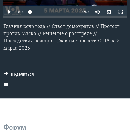
Learning English
Auto
0:00
0:59
240p
СОЦИАЛЬНЫЕ СЕТИ
Главная речь года // Ответ демократов // Протест
360p
против Маска // Решение о расстреле //
Последствия пожаров. Главные новости США за 5
480p
Auto
240p
360p
480p
марта 2025
720p
Языки
720p
1080p
1080p
Поделиться
Форум