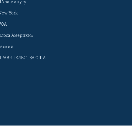
А за минуту
New York
VOA
олоса Америки»
ийский
ПРАВИТЕЛЬСТВА США