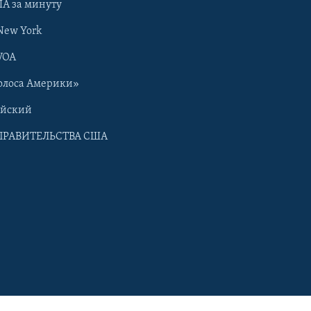
А за минуту
New York
VOA
олоса Америки»
ийский
ПРАВИТЕЛЬСТВА США