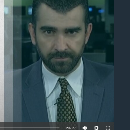
able
1:02:27