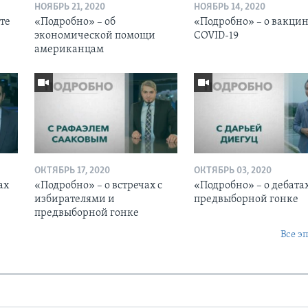
НОЯБРЬ 21, 2020
НОЯБРЬ 14, 2020
сте
«Подробно» – об
«Подробно» – о вакцин
экономической помощи
COVID-19
американцам
ОКТЯБРЬ 17, 2020
ОКТЯБРЬ 03, 2020
ах
«Подробно» – о встречах с
«Подробно» – о дебата
избирателями и
предвыборной гонке
предвыборной гонке
Все э
Ы