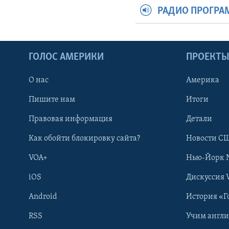
РАДИО ПРОГР
ГОЛОС АМЕРИКИ
ПРОЕКТ
О нас
Америка
Пишите нам
Итоги
Правовая информация
Детали
Как обойти блокировку сайта?
Новости СШ
VOA+
Нью-Йорк 
iOS
Дискуссия 
Android
История «Г
RSS
Учим англ