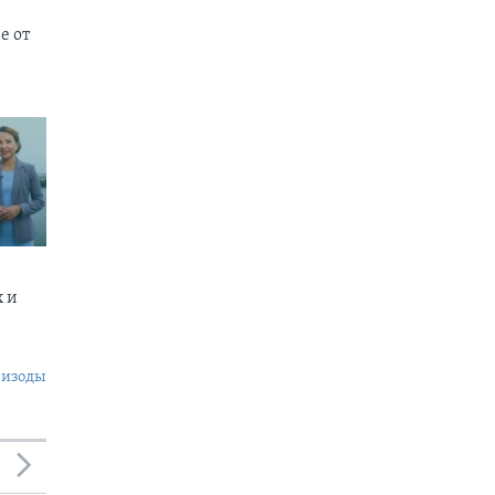
е от
х и
пизоды