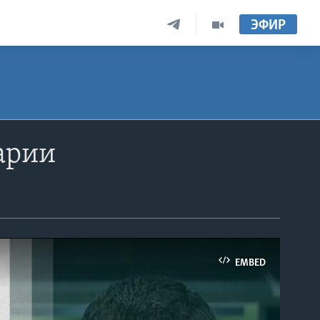
ЭФИР
арии
EMBED