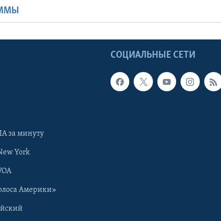
АММЫ
Ы
СОЦИАЛЬНЫЕ СЕТИ
А за минуту
New York
VOA
олоса Америки»
ийский