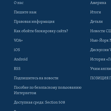
О нас
Америка
Пишите нам
Итоги
Правовая информация
Детали
Как обойти блокировку сайта?
Новости СШ
VOA+
Нью-Йорк 
iOS
Дискуссия 
Android
История «Г
RSS
Учим англ
Learning English
Подпишитесь на новости
ПОЗИЦИЯ 
Пособие по безопасному пользованию
СОЦИАЛЬНЫЕ СЕТИ
Интернетом
Доступная среда: Section 508