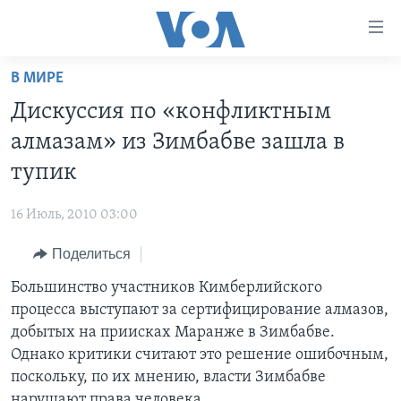
Линки
доступности
Перейти
В МИРЕ
на
ГЛАВНОЕ
Дискуссия по «конфликтным
основной
ПРОГРАММЫ
контент
алмазам» из Зимбабве зашла в
ПРОЕКТЫ
Перейти
АМЕРИКА
тупик
к
ЭКСПЕРТИЗА
НОВОСТИ ЗА МИНУТУ
УЧИМ АНГЛИЙСКИЙ
основной
16 Июль, 2010 03:00
ИНТЕРВЬЮ
ИТОГИ
НАША АМЕРИКАНСКАЯ ИСТОРИЯ
навигации
Перейти
Поделиться
ФАКТЫ ПРОТИВ ФЕЙКОВ
ПОЧЕМУ ЭТО ВАЖНО?
А КАК В АМЕРИКЕ?
в
Большинство участников Кимберлийского
ЗА СВОБОДУ ПРЕССЫ
ДИСКУССИЯ VOA
АРТЕФАКТЫ
поиск
процесса выступают за сертифицирование алмазов,
УЧИМ АНГЛИЙСКИЙ
ДЕТАЛИ
АМЕРИКАНСКИЕ ГОРОДКИ
добытых на приисках Маранже в Зимбабве.
ВИДЕО
Однако критики считают это решение ошибочным,
НЬЮ-ЙОРК NEW YORK
ТЕСТЫ
поскольку, по их мнению, власти Зимбабве
ПОДПИСКА НА НОВОСТИ
АМЕРИКА. БОЛЬШОЕ ПУТЕШЕСТВИЕ
нарушают права человека.