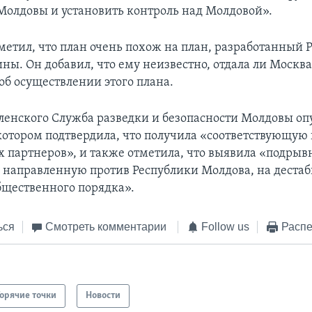
олдовы и установить контроль над Молдовой».
метил, что план очень похож на план, разработанный 
ны. Он добавил, что ему неизвестно, отдала ли Москв
об осуществлении этого плана.
еленского Служба разведки и безопасности Молдовы о
 котором подтвердила, что получила «соответствующу
х партнеров», и также отметила, что выявила «подры
, направленную против Республики Молдова, на деста
щественного порядка».
ься
Смотреть комментарии
Follow us
Распе
Горячие точки
Новости