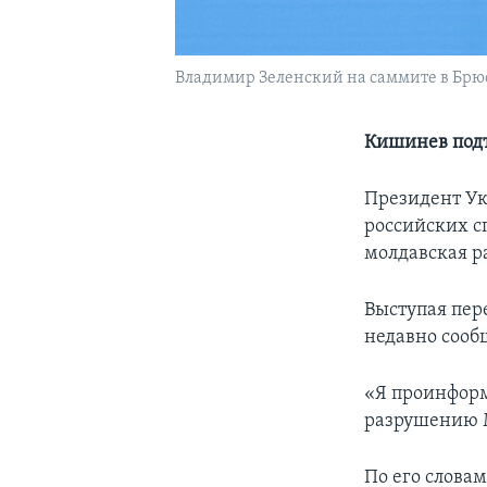
Владимир Зеленский на саммите в Брю
Кишинев подт
Президент Ук
российских с
молдавская р
Выступая пер
недавно сооб
«Я проинформ
разрушению М
По его слова