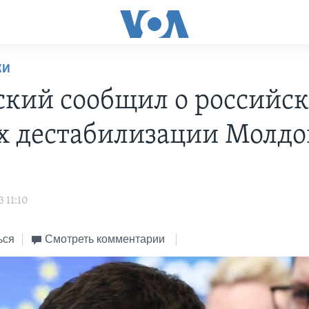
КИ
ский сообщил о российс
х дестабилизации Молд
s
 11:10
ься
Смотреть комментарии