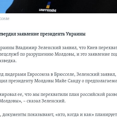
сселе
вердил заявление президента Украины
раины Владимир Зеленский заявил, что Киев перехва
пецслужб по разрушению Молдовы, и это заявление по
азведка.
ед лидерами Евросоюза в Брюсселе, Зеленский заявил, 
щил президенту Молдовы Майе Санду о предполагаемо
ировал ее, что мы перехватили план российской разв
олдовы», – сказал Зеленский.
м, документы показывают, «кто, когда и как» планируе