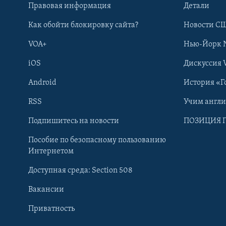
Правовая информация
Детали
Как обойти блокировку сайта?
Новости СШ
VOA+
Нью-Йорк 
iOS
Дискуссия 
Android
История «Г
RSS
Учим англ
Learning English
Подпишитесь на новости
ПОЗИЦИЯ 
Пособие по безопасному пользованию
СОЦИАЛЬНЫЕ СЕТИ
Интернетом
Доступная среда: Section 508
Вакансии
Приватность
Языки