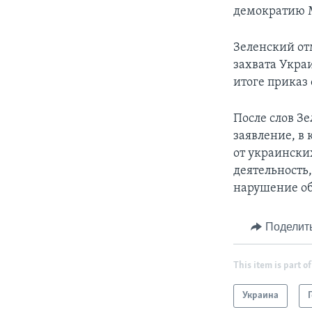
демократию М
Зеленский от
захвата Украи
итоге приказ 
После слов З
заявление, в
от украински
деятельность
нарушение об
Поделит
This item is part of
Украина