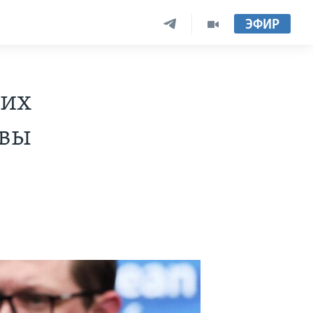
ЭФИР
ких
овы