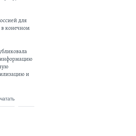
Россией для
а в конечном
публиковала
ю информацию
вную
билизацию и
чатать