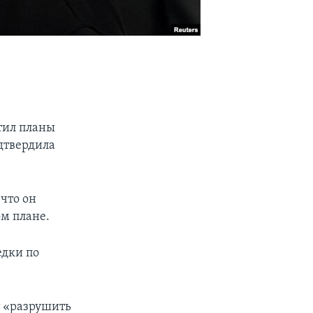
тил планы
дтвердила
что он
м плане.
едки по
т «разрушить