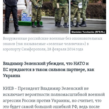
Learning English
СОЦИАЛЬНЫЕ СЕТИ
Вооруженные российские военные без опознавательных
знаков (так называемые «зеленые человечки») в
Языки
аэропорту Симферополя, 28 февраля 2014 года
Владимир Зеленский убежден, что НАТО и
ЕС нуждаются в таком сильном партнере, как
Украина
КИЕВ – Президент Владимир Зеленский не
исключает вероятности полномасштабной военной
агрессии России против Украины, но считает, что
это будет самой большой ошибкой РФ, ведь после