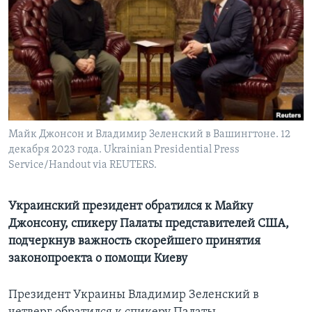
Learning English
СОЦИАЛЬНЫЕ СЕТИ
Языки
Майк Джонсон и Владимир Зеленский в Вашингтоне. 12
декабря 2023 года. Ukrainian Presidential Press
Service/Handout via REUTERS.
Украинский президент обратился к Майку
Джонсону, спикеру Палаты представителей США,
подчеркнув важность скорейшего принятия
законопроекта о помощи Киеву
Президент Украины Владимир Зеленский в