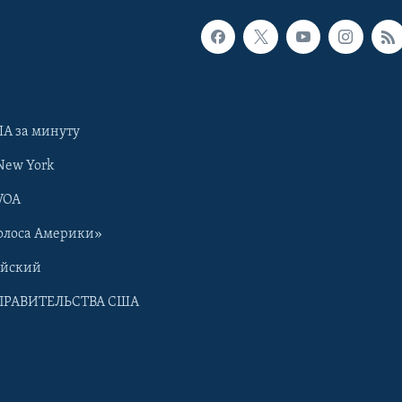
А за минуту
New York
VOA
олоса Америки»
ийский
ПРАВИТЕЛЬСТВА США