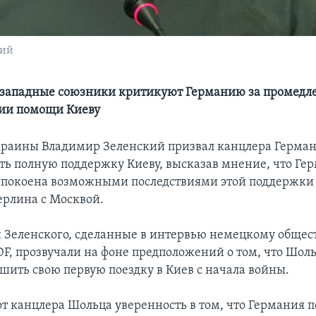
кий
 западные союзники критикуют Германию за промедл
нии помощи Киеву
раины Владимир Зеленский призвал канцлера Герма
ть полную поддержку Киеву, высказав мнение, что Ге
покоена возможными последствиями этой поддержки
рлина с Москвой.
Зеленского, сделанные в интервью немецкому обще
DF, прозвучали на фоне предположений о том, что Шол
ршить свою первую поездку в Киев с начала войны.
т канцлера Шольца уверенность в том, что Германия 