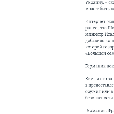
Украину, – ск
может быть к
Интернет-изд
ранее, что Ш
министр Итал
добавило конк
которой гово
«Большой сем
Германия пок
Киев и его з
в предоставл
оружия или в
безопасности
Германия, Фр