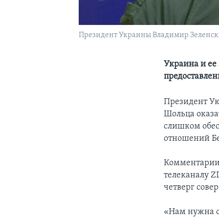
Президент Украины Владимир Зеленс
Украина и ее
предоставле
Президент Ук
Шольца оказа
слишком обес
отношений Бе
Комментарии 
телеканалу Z
четверг сове
«Нам нужна о