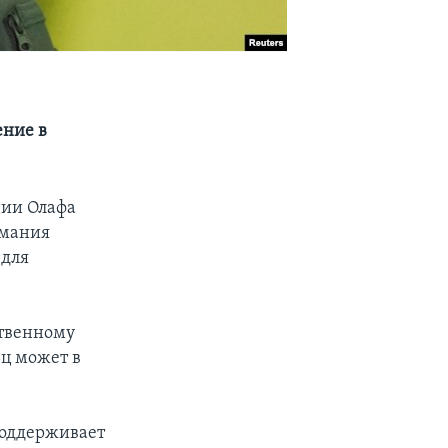
ение в
нии Олафа
рмания
 для
ственному
ьц может в
поддерживает