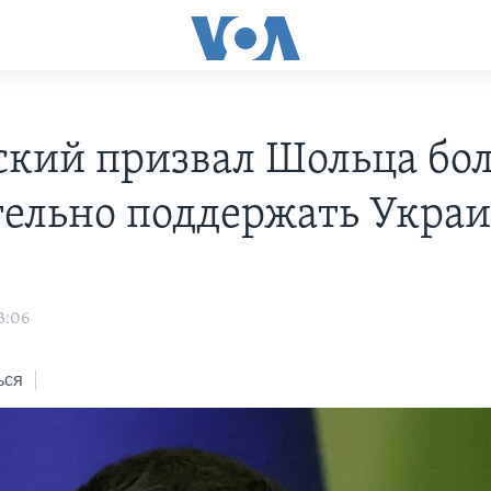
ский призвал Шольца бо
ельно поддержать Укра
3:06
ься