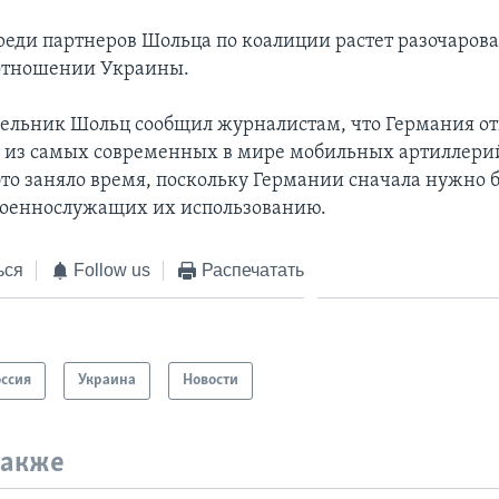
реди партнеров Шольца по коалиции растет разочарова
 отношении Украины.
дельник Шольц сообщил журналистам, что Германия от
 из самых современных в мире мобильных артиллери
 это заняло время, поскольку Германии сначала нужно 
военнослужащих их использованию.
ься
Follow us
Распечатать
оссия
Украина
Новости
также