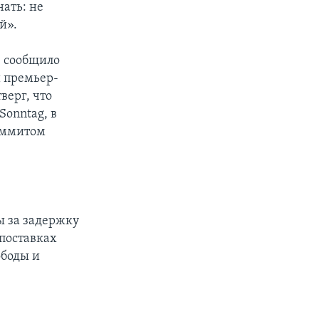
нать: не
й».
, сообщило
и премьер-
верг, что
Sonntag, в
саммитом
ы за задержку
поставках
ободы и