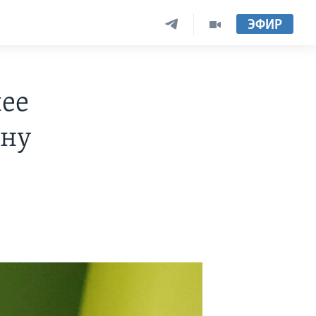
ЭФИР
лее
ину