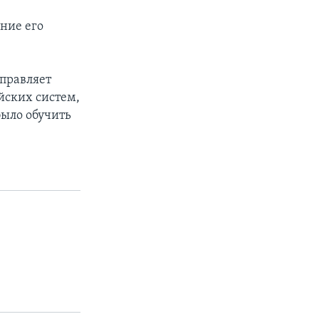
ние его
правляет
йских систем,
было обучить