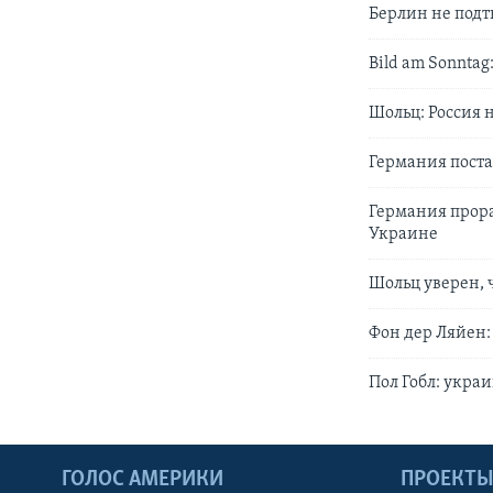
Берлин не подт
Bild am Sonnta
Шольц: Россия 
Германия пост
Германия прора
Украине
Шольц уверен, 
Фон дер Ляйен
Пол Гобл: укр
ГОЛОС АМЕРИКИ
ПРОЕКТ