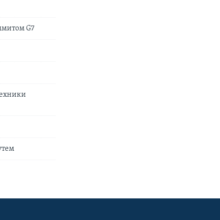
ммитом G7
техники
утем