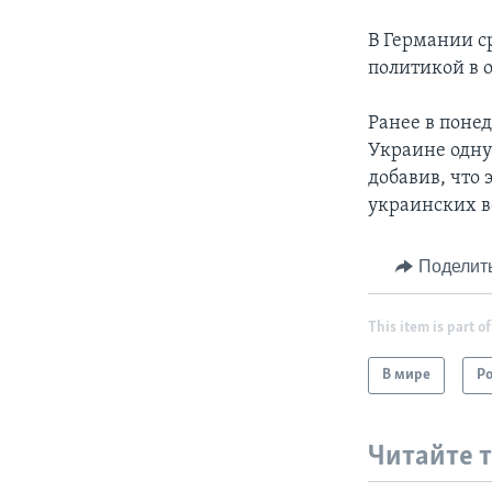
В Германии с
политикой в
Ранее в поне
Украине одну
добавив, что
украинских 
Поделит
This item is part of
В мире
Р
Читайте 