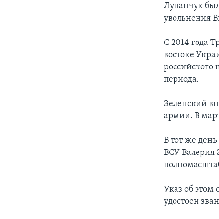
Лупанчук был
увольнения В
С 2014 года 
востоке Укра
российского 
периода.
Зеленский вн
армии. В март
В тот же ден
ВСУ Валерия 
полномасштаб
Указ об этом
удостоен зва