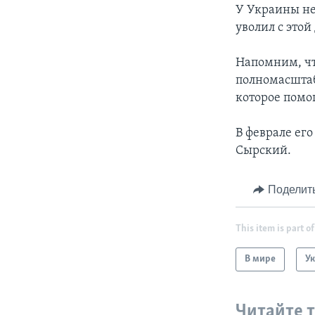
У Украины не 
уволил с это
Напомним, чт
полномасштаб
которое помо
В феврале ег
Сырский.
Поделит
This item is part of
В мире
У
Читайте 