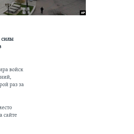
– силы
в
ира войск
ений,
ой раз за
место
а сайте