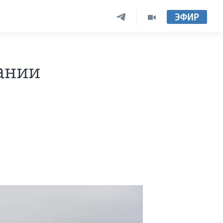
ЭФИР
ании