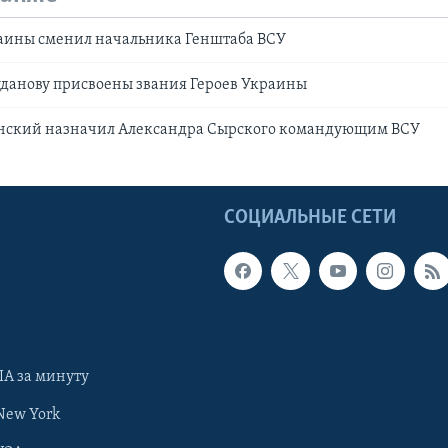
аины сменил начальника Генштаба ВСУ
уданову присвоены звания Героев Украины
нский назначил Александра Сырского командующим ВСУ
Ы
СОЦИАЛЬНЫЕ СЕТИ
А за минуту
New York