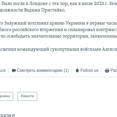
было посла в Лондоне с тех пор, как в июле 2023 г. Зе
й должности Вадима Пристайко.
о Залужный возглавил армию Украины в первые часы
ного российского вторжения и спланировал контрнас
гло освободить значительные территории, захваченны
о сменил командующий сухопутными войсками Алекс
ься
Смотреть комментарии
(1)
Follow us
Рас
краина
Новости
также