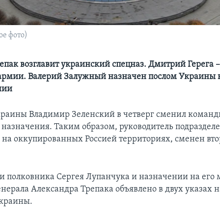
е фото)
епак возглавит украинский спецназ. Дмитрий Герега 
армии. Валерий Залужный назначен послом Украины 
нии
раины Владимир Зеленский в четверг сменил команд
 назначения. Таким образом, руководитель подраздел
на оккупированных Россией территориях, сменен втор
и полковника Сергея Лупанчука и назначении на его 
енерала Александра Трепака объявлено в двух указах н
Украины.