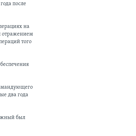
года после
перациях на
ил отражением
пераций того
обеспечения
командующего
ые два года
лужный был