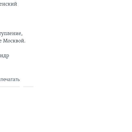
ленский
тупление,
е Москвой.
андр
печатать