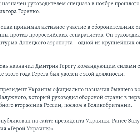
 назначен руководителем спецназа в ноябре прошлого 
иктора Горенко.
Трепак принимал активное участие в оборонительных о
ины против пророссийских сепаратистов. Он руковод
штурма Донецкого аэропорта – одной из крупнейших о
овь назначил Дмитрия Герегу командующим силами 
е этого года Герега был уволен с этой должности.
ь президент Украины официально назначил бывшего 
Залужного, который руководил обороной страны в перв
ного вторжения России, послом в Великобритании.
 опубликован на сайте президента Украины. Ранее За
ния «Герой Украины».