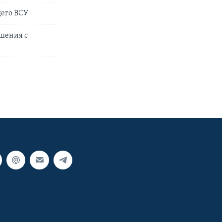
щего ВСУ
ошения с