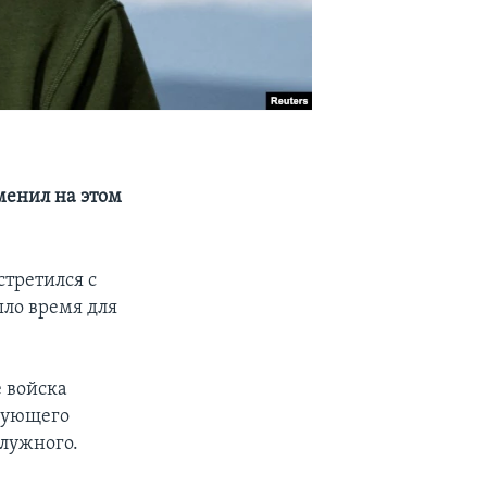
менил на этом
стретился с
ло время для
 войска
ндующего
лужного.