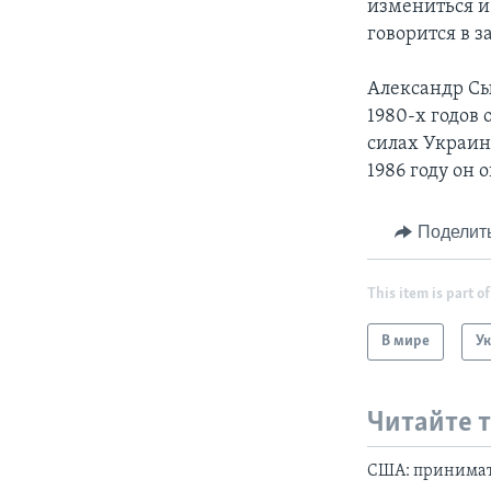
измениться и
говорится в 
Александр Сы
1980-х годов
силах Украин
1986 году он 
Поделит
This item is part of
В мире
У
Читайте 
США: принимат