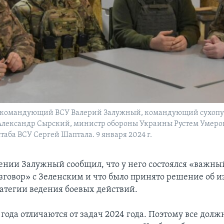
: командующий ВСУ Валерий Залужный, командующий сухоп
Александр Сырский, министр обороны Украины Рустем Умеро
таба ВСУ Сергей Шаптала. 9 января 2024 г.
лении Залужный сообщил, что у него состоялся «важны
зговор» с Зеленским и что было принято решение об 
ратегии ведения боевых действий.
года отличаются от задач 2024 года. Поэтому все дол