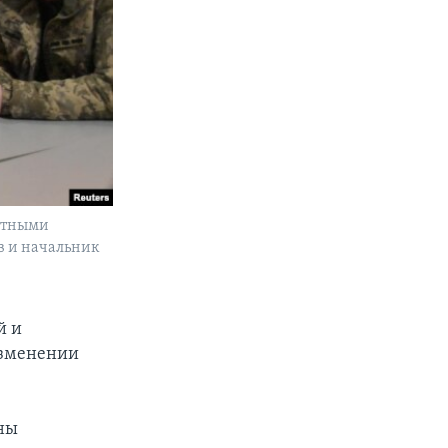
утными
в и начальник
й и
изменении
жны