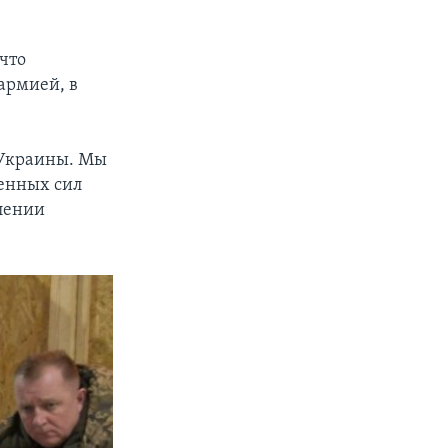
 что
армией, в
 Украины. Мы
женных сил
влении