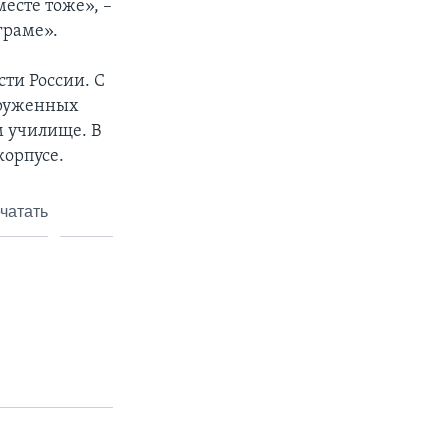
есте тоже», –
граме».
ти России. С
ооруженных
м училище. В
корпусе.
чатать