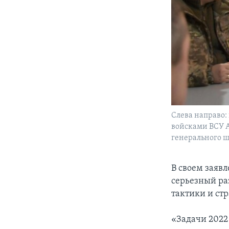
Слева направо
войсками ВСУ 
генерального ш
В своем заяв
серьезный ра
тактики и ст
«Задачи 2022 