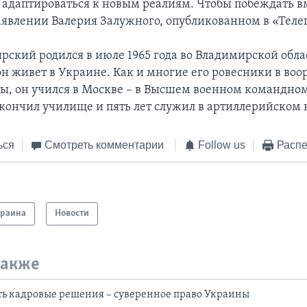
 адаптироваться к новым реалиям. Чтобы побеждать вм
заявлении Валерия Залужного, опубликованном в «Теле
рский родился в июле 1965 года во Владимирской облас
 он живет в Украине. Как и многие его ровесники в в
ы, он учился в Москве – в Высшем военном командно
окончил училище и пять лет служил в артиллерийском 
ься
Смотреть комментарии
Follow us
Распе
краина
Новости
также
ь кадровые решения – суверенное право Украины