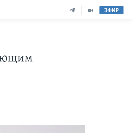
ЭФИР
л
дующим