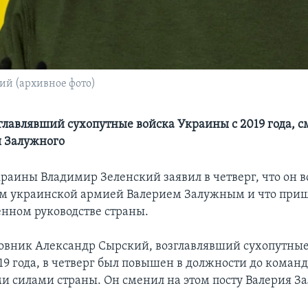
й (архивное фото)
главлявший сухопутные войска Украины с 2019 года, с
я Залужного
раины Владимир Зеленский заявил в четверг, что он в
 украинской армией Валерием Залужным и что приш
енном руководстве страны.
овник Александр Сырский, возглавлявший сухопутные
19 года, в четверг был повышен в должности до кома
 силами страны. Он сменил на этом посту Валерия За