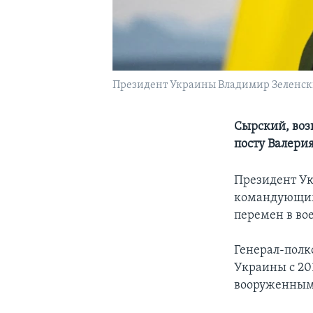
Президент Украины Владимир Зеленски
Сырский, воз
посту Валери
Президент Ук
командующим
перемен в во
Генерал-полк
Украины с 20
вооруженными