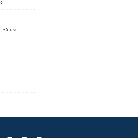
го
 войне»