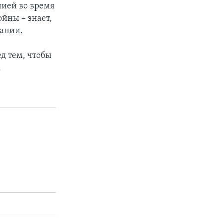
нией во время
ойны – знает,
рании.
ед тем, чтобы
.