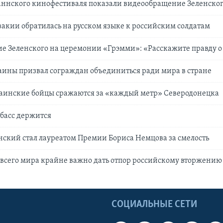
аннского кинофестиваля показали видеообращение Зеленско
акии обратилась на русском языке к российским солдатам
е Зеленского на церемонии «Грэмми»: «Расскажите правду о
ины призвал сограждан объединиться ради мира в стране
раинские бойцы сражаются за «каждый метр» Северодонецка
басс держится
ский стал лауреатом Премии Бориса Немцова за смелость
 всего мира крайне важно дать отпор российскому вторжению
Ы
СОЦИАЛЬНЫЕ СЕТИ