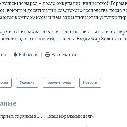
то чешский народ – после оккупации нацистской Герма
й войны и десятилетий советского господства после в
аются компромиссы и чем заканчиваются уступки ти
орый хочет захватить все, никогда не остановится пер
часть того, что он хочет», – сказал Владимир Зеленский
ься
Follow us
Распечатать
оссия
Украина
Горячие точки
Новости
также
 прием Украины в ЕС – «наш моральный долг»