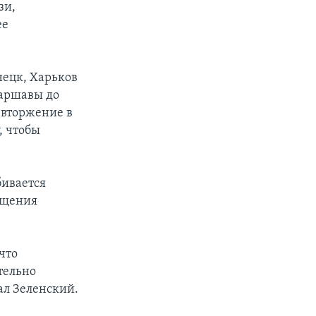
зи,
ее
нецк, Харьков
Варшавы до
 вторжение в
, чтобы
бивается
ащения
что
тельно
ал Зеленский.