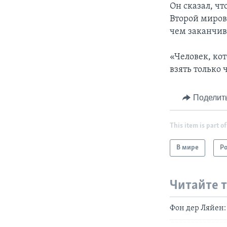
Он сказал, ч
Второй мирово
чем заканчив
«Человек, кот
взять только 
Поделит
This item is part of
В мире
Р
Читайте 
Фон дер Ляйен: