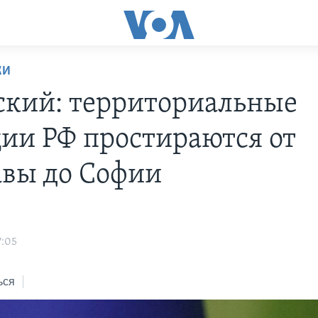
КИ
ский: территориальные
ии РФ простираются от
вы до Софии
7:05
ься