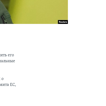
ить его
риальные
 о
мита ЕС,