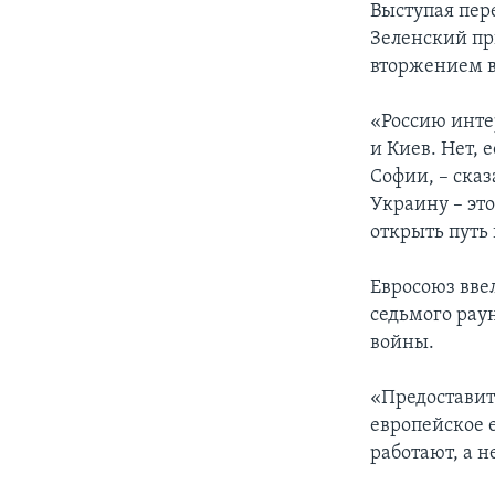
Выступая пер
Зеленский при
вторжением в
«Россию инте
и Киев. Нет,
Софии, – ска
Украину – эт
открыть путь 
Евросоюз вве
седьмого рау
войны.
«Предоставить
европейское 
работают, а н