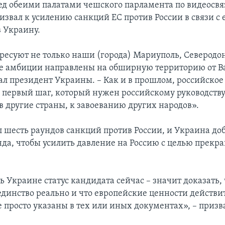
ед обеими палатами чешского парламента по видеосвя
звал к усилению санкций ЕС против России в связи с 
 Украину.
ресуют не только наши (города) Мариуполь, Северодо
 ее амбиции направлены на обширную территорию от 
зал президент Украины. – Как и в прошлом, российское
о первый шаг, который нужен российскому руководству
в другие страны, к завоеванию других народов».
л шесть раундов санкций против России, и Украина до
нда, чтобы усилить давление на Россию с целью прекр
 Украине статус кандидата сейчас – значит доказать, 
единство реально и что европейские ценности действи
е просто указаны в тех или иных документах», – призв