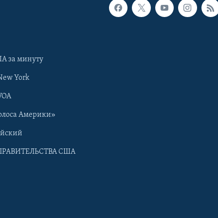
А за минуту
New York
VOA
олоса Америки»
ийский
ПРАВИТЕЛЬСТВА США