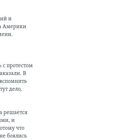
кий и
са Америки
мени.
ь с протестом
аказали. В
л вспомнить
ут дело,
а решается
ыми, и
Потому что
 не боялись