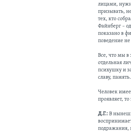
лицами, нужно
призывать, н
тех, кто собр
Файнберг – о
показано в фи
поведение не
Все, что мы в
отдельная лич
психушку и з
славу, память
Человек имеет
проявляет, т
Д.Г.:
В нынешн
воспринимает
подражания, 