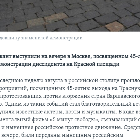
годовщину знаменитой демонстрации
кант выступили на вечере в Москве, посвященном 45-
монстрации диссидентов на Красной площади
следнюю неделю августа в российской столице прошло
роприятий, посвященных 45-летию выхода на Красну
 протестовавших против вторжения стран Варшавского
. Одним из таких событий стал благотворительный веч
упили известные актеры, поэты и музыканты. В ходе в
ментальный фильм «5 минут свободы», связывающий с
е и нынешнее российское протестное движение. Средст
 вечере, были переданы нынешним российским