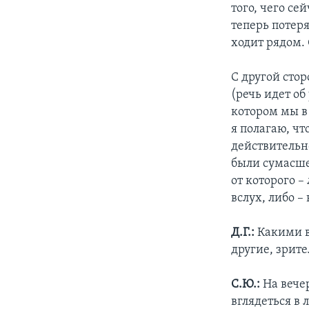
того, чего се
теперь потеря
ходит рядом.
С другой стор
(речь идет об
котором мы в 
я полагаю, чт
действительно
были сумасшед
от которого –
вслух, либо – 
Д.Г.:
Какими в
другие, зрите
С.Ю.:
На вечер
вглядеться в 