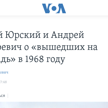
й Юрский и Андрей
евич о «вышедших на
дь» в 1968 году
рович
17:48
ься