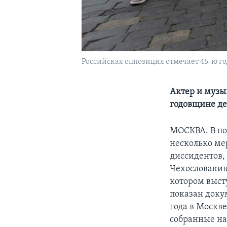
Российская оппозиция отмечает 45-ю 
Актер и музы
годовщине де
МОСКВА. В по
несколько ме
диссидентов,
Чехословакию
котором выст
показан доку
года в Москв
собранные на