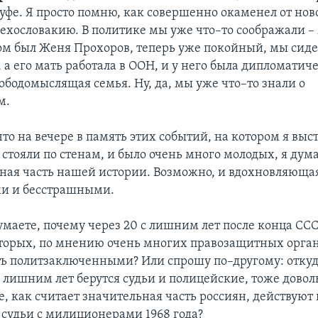
зуфе. Я просто помню, как совершенно окаменел от ново
Чехословакию. В политике мы уже что–то соображали 
м был Женя Прохоров, теперь уже покойный, мы сиде
 а его мать работала в ООН, и у него была дипломатиче
ободомыслящая семья. Ну, да, мы уже что–то знали о
м.
что на вечере в память этих событий, на котором я выст
стояли по стенам, и было очень много молодых, я дум
жная часть нашей истории. Возможно, и вдохновляющая
ми и бесстрашными.
умаете, почему через 20 с лишним лет после конца ССС
оторых, по мнению очень многих правозащитных орга
ь политзаключенными? Или спрошу по–другому: откуд
 с лишним лет берутся судьи и полицейские, тоже дово
, как считает значительная часть россиян, действуют 
 судьи с милиционерами 1968 года?