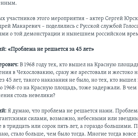
енным.
ых участников этого мероприятия – актер Сергей Юрс
рей Макаревич – поделились с Русской службой Голо
ми о той демонстрации и нынешнем российском вре
й: «Проблема не решается за 45 лет»
ерович:
В 1968 году тех, кто вышел на Красную площад
ения в Чехословакию, сразу же арестовали и жестоко н
рез 45 лет, такого наказания не было, но тех, кто выше
 1968-го на Красную площадь, тоже задержали. В чем т
ения столь невелики?
ий:
Я думаю, что проблема не решается нами. Проблем
гантскими силами, возможно, небесными или звездн
в тридцать или сорок пять лет, а гораздо большими. 
маю, стало больше, чем было тогда. Многие тогда вовсе