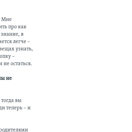
. Мне
ить про как
 знание, в
ается легче –
вещах узнать,
опку –
 не остаться.
ны не
 тогда вы
и теперь – и
 родителями