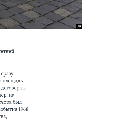
летней
 сразу
ю площадь
 договора в
ер, на
ечера был
обытия 1968
ва,