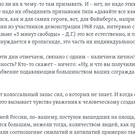
 ли их к чему–то там призывать. И – нет, не надо эти
е надо их объединять призывами типа «давайте все как
ался, как и для самих героев, вот, для Файнберга, напр
дин из участников демонстрации 1968 года, интервью 
льме «5 минут свободы» – Д.Г.) это все естественно, и 
 нуждается в пропаганде, это часть их индивидуальнос
 эти дни отмечаем, связано с одним – наличием личнос
ность? Кто–то скажет – ничего: «Ну, и что вы получил
абвение подавляющим большинством ваших сограждан
.
 колоссальный запас сил, о которых не знает. И когда 
о это вызывает чувство уважения к человеческому созд
ей России, по–вашему, поступок вышедших на площадь
ся большим, нежели тогда, количеством людей, как п
или соотношение симпатий и антипатий примерно так