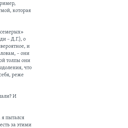
пример,
умой, которая
е семерых»
 – Д.Г.), о
евероятное, и
оловам, – они
той толпы они
одоления, что
 себя, реже
пали? И
 я пытался
 есть за этими