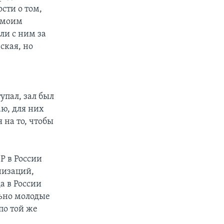
сти о том,
– моим
ли с ним за
ская, но
упал, зал был
аю, для них
 на то, чтобы
Р в России
низаций,
а в России
льно молодые
по той же