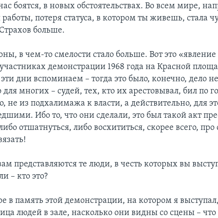
йчас боятся, в новых обстоятельствах. Во всем мире, на
 работы, потеря статуса, в котором ты живешь, стала ч
 Страхов больше.
оны, в чем-то смелости стало больше. Вот это «явлени
 участниках демонстрации 1968 года на Красной площади
эти дни вспоминаем – тогда это было, конечно, дело н
о для многих – судей, тех, кто их арестовывал, бил по г
, не из подхалимажа к власти, а действительно, для э
шими. Ибо то, что они сделали, это был такой акт пре
 либо отшатнуться, либо восхититься, скорее всего, про
вязать!
ам представляются те люди, в честь которых вы высту
ли – кто это?
е в память этой демонстрации, на котором я выступал,
лица людей в зале, насколько они видны со сцены – что