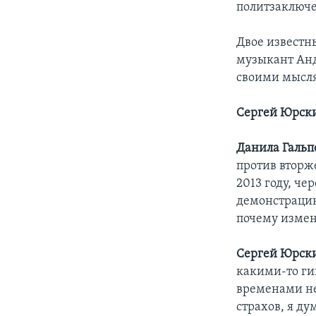
политзаключ
Двое известн
музыкант Анд
своими мысля
Сергей Юрски
Данила Гальп
против вторж
2013 году, че
демонстрацию
почему измен
Сергей Юрск
какими-то ги
временами не 
страхов, я ду