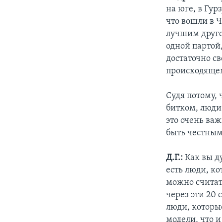
на юге, в Гур
что вошли в 
лучшим друго
одной партой,
достаточно св
происходяще
Судя потому, 
битком, люди 
это очень ва
быть честны
Д.Г.:
Как вы д
есть люди, к
можно считат
через эти 20
люди, которые
модели, что и