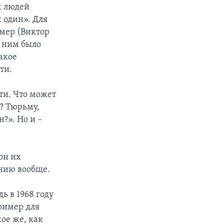
х людей
 один». Для
имер (Виктор
с ним было
такое
ти.
ти. Что может
и? Тюрьму,
?». Но и –
он их
анию вообще.
 в 1968 году
ример для
ое же, как