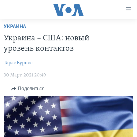
Линки
доступности
Перейти
УКРАИНА
на
ГЛАВНОЕ
Украина – США: новый
основной
ПРОГРАММЫ
контент
уровень контактов
ПРОЕКТЫ
Перейти
АМЕРИКА
к
Тарас Бурноc
ЭКСПЕРТИЗА
НОВОСТИ ЗА МИНУТУ
УЧИМ АНГЛИЙСКИЙ
основной
30 Март, 2021 20:49
ИНТЕРВЬЮ
ИТОГИ
НАША АМЕРИКАНСКАЯ ИСТОРИЯ
навигации
Перейти
ФАКТЫ ПРОТИВ ФЕЙКОВ
ПОЧЕМУ ЭТО ВАЖНО?
А КАК В АМЕРИКЕ?
Поделиться
в
ЗА СВОБОДУ ПРЕССЫ
ДИСКУССИЯ VOA
АРТЕФАКТЫ
поиск
УЧИМ АНГЛИЙСКИЙ
ДЕТАЛИ
АМЕРИКАНСКИЕ ГОРОДКИ
ВИДЕО
НЬЮ-ЙОРК NEW YORK
ТЕСТЫ
ПОДПИСКА НА НОВОСТИ
АМЕРИКА. БОЛЬШОЕ ПУТЕШЕСТВИЕ