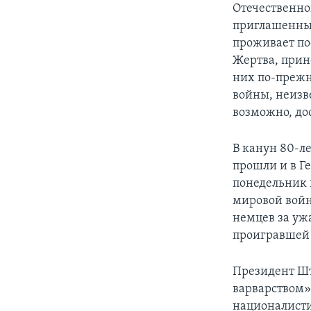
Отечественно
приглашенным
проживает по
Жертва, прин
них по-прежн
войны, неизв
возможно, до
В канун 80-л
прошли и в Г
понедельник 
мировой войн
немцев за ужа
проигравшей с
Президент Ш
варварством»
националисти