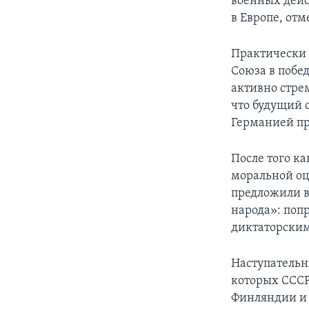
военных дейс
в Европе, отм
Практически 
Союза в побед
активно стре
что будущий с
Германией пр
После того ка
моральной оц
предложили в
народа»: поп
диктаторским
Наступательны
которых СССР
Финляндии и 