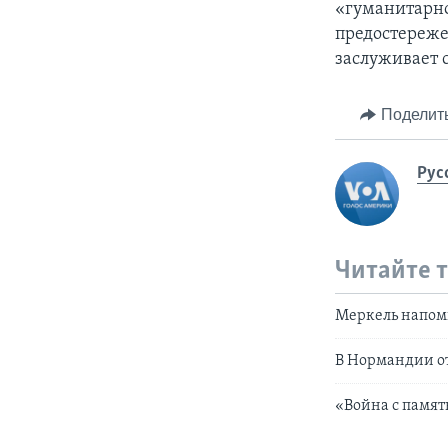
«гуманитарно
предостереже
заслуживает 
Поделит
Рус
Читайте 
Меркель напом
В Нормандии от
«Война с памят