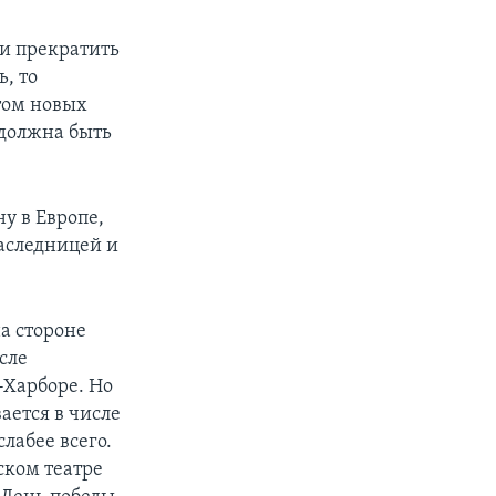
ли прекратить
, то
том новых
 должна быть
у в Европе,
наследницей и
а стороне
сле
-Харборе. Но
ается в числе
лабее всего.
ском театре