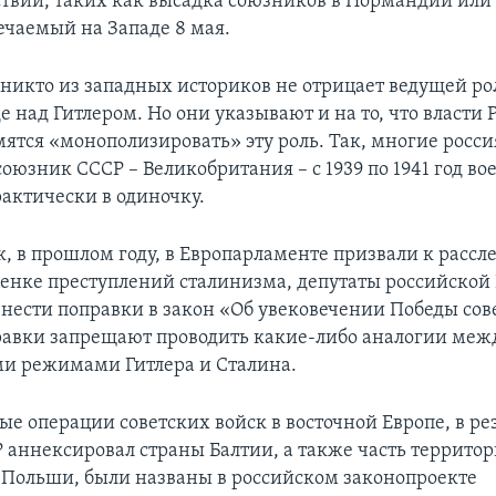
твий, таких как высадка союзников в Нормандии или
ечаемый на Западе 8 мая.
никто из западных историков не отрицает ведущей ро
е над Гитлером. Но они указывают и на то, что власти 
мятся «монополизировать» эту роль. Так, многие росси
оюзник СССР – Великобритания – с 1939 по 1941 год вое
актически в одиночку.
к, в прошлом году, в Европарламенте призвали к расс
енке преступлений сталинизма, депутаты российской
нести поправки в закон «Об увековечении Победы сов
равки запрещают проводить какие-либо аналогии меж
и режимами Гитлера и Сталина.
е операции советских войск в восточной Европе, в ре
 аннексировал страны Балтии, а также часть террито
Польши, были названы в российском законопроекте