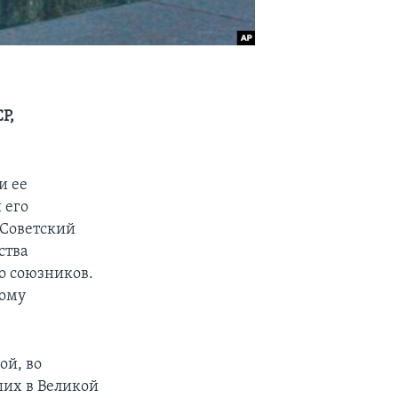
Р,
и ее
 его
 Советский
ства
го союзников.
ному
ой, во
ших в Великой