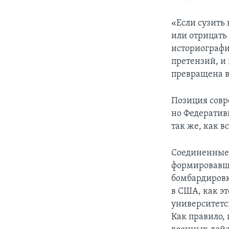
«Если сузить
или отрицать
историографи
претензий, и
превращена в
Позиция совр
но Федератив
так же, как в
Соединенные 
формировавше
бомбардировк
в США, как э
университетс
Как правило,