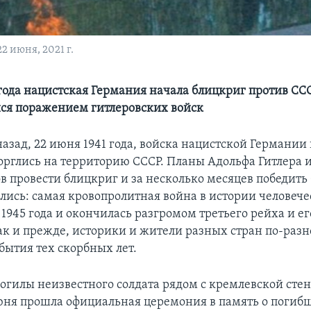
2 июня, 2021 г.
 года нацистская Германия начала блицкриг против ССС
ся поражением гитлеровских войск
назад, 22 июня 1941 года, войска нацистской Германии 
торглись на территорию СССР. Планы Адольфа Гитлера и
 провести блицкриг и за несколько месяцев победить
лись: самая кровопролитная война в истории человече
 1945 года и окончилась разгромом третьего рейха и е
как и прежде, историки и жители разных стран по-раз
бытия тех скорбных лет.
Могилы неизвестного солдата рядом с кремлевской стен
юня прошла официальная церемония в память о погиб