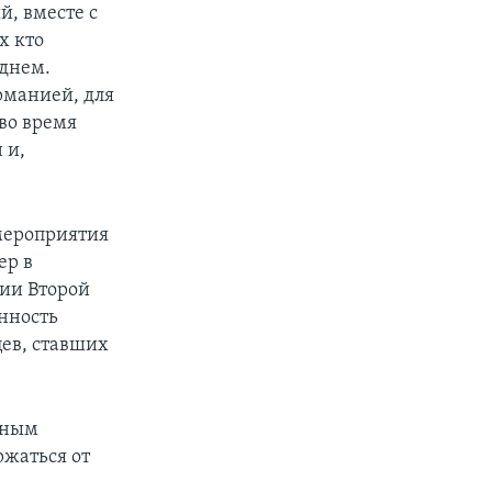
й, вместе с
х кто
 днем.
рманией, для
во время
 и,
мероприятия
ер в
ии Второй
нность
цев, ставших
дным
ржаться от