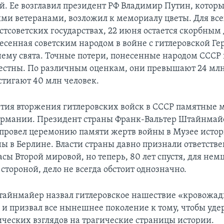
й. Ее возглавил президент РФ Владимир Путин, которы
и ветеранами, возложил к мемориалу цветы. Для все
стсоветских государствах, 22 июня остается скорбным
есенная советским народом в войне с гитлеровской Ге
ему свята. Точные потери, понесенные народом СССР 
естны. По различным оценкам, они превышают 24 млн
стигают 40 млн человек.
етия вторжения гитлеровских войск в СССР памятные 
ермании. Президент страны Франк-Вальтер Штайнмай
провел церемонию памяти жертв войны в Музее истор
ы в Берлине. Власти страны давно признали ответстве
сы Второй мировой, но теперь, 80 лет спустя, для нем
тороной, дело не всегда обстоит однозначно.
тайнмайер назвал гитлеровское нашествие «кровожа
 и призвал все нынешнее поколение к тому, чтобы уде
ческих взглядов на трагические страницы истории.