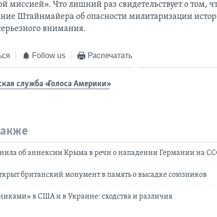
й миссией». Что лишний раз свидетельствует о том, ч
ние Штайнмайера об опасности милитаризации исто
серьезного внимания.
ься
Follow us
Распечатать
ская служба «Голоса Америки»
также
нила об аннексии Крыма в речи о нападении Германии на С
крыт британский монумент в память о высадке союзников
никами» в США и в Украине: сходства и различия