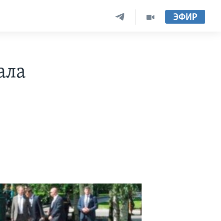
ЭФИР
ала