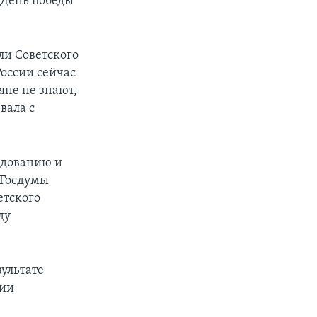
 День победы
ли Советского
России сейчас
яне не знают,
вала с
ледованию и
 Госдумы
етского
ду
зультате
рии