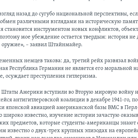
 взгляд назад до сугубо национальной перспективы, ес
 обмен различными взглядами на историческую память
я становится инструментом новых конфликтов, объек
 поэтому мое убеждение остается твердым: история не
 оружие», – заявил Штайнмайер.
еменных немцев такова: да, третий рейх развязал войн
ная Республика Германия не является его моральной 
се, осуждает преступления гитлеризма.
Штаты Америки вступили во Вторую мировую войну н
йся антигитлеровской коалиции в декабре 1941-го, по
и японской авиацией американской базы ВМС в Перл
то широко известно, изучение истории зачастую оказыв
ких предметов, которые студенты-американцы знают с
 им известно о двух-трех крупных эпизодах на европей