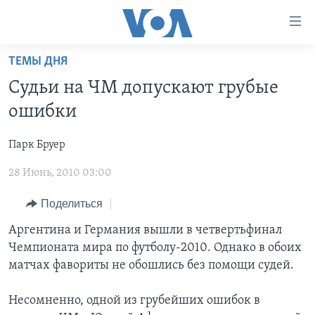
Линки
доступности
Перейти
ТЕМЫ ДНЯ
на
ГЛАВНОЕ
Судьи на ЧМ допускают грубые
основной
ПРОГРАММЫ
контент
ошибки
ПРОЕКТЫ
Перейти
АМЕРИКА
к
Парк Бруер
ЭКСПЕРТИЗА
НОВОСТИ ЗА МИНУТУ
УЧИМ АНГЛИЙСКИЙ
основной
28 Июнь, 2010 03:00
ИНТЕРВЬЮ
ИТОГИ
НАША АМЕРИКАНСКАЯ ИСТОРИЯ
навигации
Перейти
ФАКТЫ ПРОТИВ ФЕЙКОВ
ПОЧЕМУ ЭТО ВАЖНО?
А КАК В АМЕРИКЕ?
Поделиться
в
ЗА СВОБОДУ ПРЕССЫ
ДИСКУССИЯ VOA
АРТЕФАКТЫ
Аргентина и Германия вышли в четвертьфинал
поиск
Чемпионата мира по футболу-2010. Однако в обоих
УЧИМ АНГЛИЙСКИЙ
ДЕТАЛИ
АМЕРИКАНСКИЕ ГОРОДКИ
матчах фавориты не обошлись без помощи судей.
ВИДЕО
НЬЮ-ЙОРК NEW YORK
ТЕСТЫ
Несомненно, одной из грубейших ошибок в
ПОДПИСКА НА НОВОСТИ
АМЕРИКА. БОЛЬШОЕ ПУТЕШЕСТВИЕ