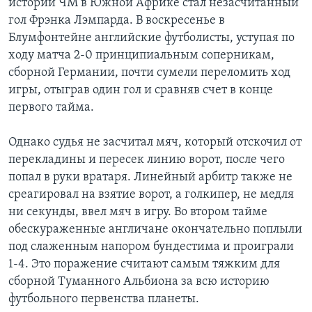
истории ЧМ в Южной Африке стал незасчитанный
гол Фрэнка Лэмпарда. В воскресенье в
Learning English
Блумфонтейне английские футболисты, уступая по
ходу матча 2-0 принципиальным соперникам,
СОЦИАЛЬНЫЕ СЕТИ
сборной Германии, почти сумели переломить ход
игры, отыграв один гол и сравняв счет в конце
первого тайма.
Языки
Однако судья не засчитал мяч, который отскочил от
перекладины и пересек линию ворот, после чего
попал в руки вратаря. Линейный арбитр также не
среагировал на взятие ворот, а голкипер, не медля
ни секунды, ввел мяч в игру. Во втором тайме
обескураженные англичане окончательно поплыли
под слаженным напором бундестима и проиграли
1-4. Это поражение считают самым тяжким для
сборной Туманного Альбиона за всю историю
футбольного первенства планеты.