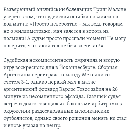
Разъяренный английский болельщик Триш Малоне
уверен в том, что судейская ошибка повлияла на
ход матча: «Просто невероятно – мы ведь говорим
не о миллиметраже, мяч залетел в ворота на
полмили! А судьи просто проспали момент! Не могу
поверить, что такой гол не был засчитан!»
Судейская некомпетентность омрачила и вторую
игру воскресного дня в Йоханнесбурге. Сборная
Аргентины переиграла команду Мексики со
счетом 3-1, однако первый мяч в матче
аргентинский форвард Карлос Тевес забил на 26
минуте из несомненного офсайда. Главный судья
встречи долго совещался с боковыми арбитрами в
окружении раздосадованных мексиканских
футболистов, однако своего решения менять не стал
и вновь указал на центр.