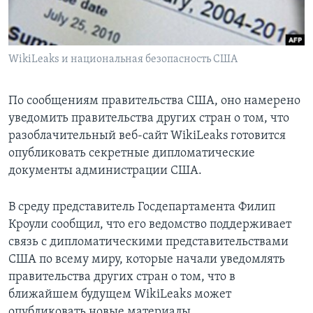
Learning English
WikiLeaks и национальная безопасность США
СОЦИАЛЬНЫЕ СЕТИ
По сообщениям правительства США, оно намерено
уведомить правительства других стран о том, что
Языки
разоблачительный веб-сайт WikiLeaks готовится
опубликовать секретные дипломатические
документы администрации США.
В среду представитель Госдепартамента Филип
Кроули сообщил, что его ведомство поддерживает
связь с дипломатическими представительствами
США по всему миру, которые начали уведомлять
правительства других стран о том, что в
ближайшем будущем WikiLeaks может
опубликовать новые материалы.