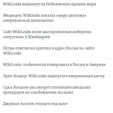
WikiLeaks выдвинут на Нобелевскую премию мира
Медведев: Wikileaks показал «меру цинизма»
американской дипломатии
Сайт WikiLeaks после массированных кибератак
«переехал» в Швейцарию
Путин ответил на критику в адрес России на сайте
WikiLeaks
WikiLeaks: особенности компромата в России и Америке
Эрик Холдер: WikiLeaks подвергает американцев риску
Суд в Лондоне рассмотрит апелляцию шведских
прокуроров на освобождение Ассанжа
Джулиан Ассанж отпущен под залог