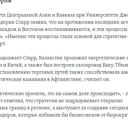
ертов
ута Центральной Азии и Кавказа при Университете Дж
дерик Старр заявил, что на протяжении последних лет
ападом и Востоком восстанавливаются, и эти процессы
. «Именно эти процессы стали основой для стратегии
рт.
родолжает Старр, Казахстан проложил энергетические 
 и Китай, а также был построен газопровод Баку-Тбил
становлению торговых путей также способствовала а
тическая кампания в Афганистане, считает он.
етические проекты, это на самом деле происходит», -
т отметил, что стратегия не подразумевает открытие
ных границ в регионе, а выступает за создание специ
идоров, которые избавили бы бизнесменов от бюрокр