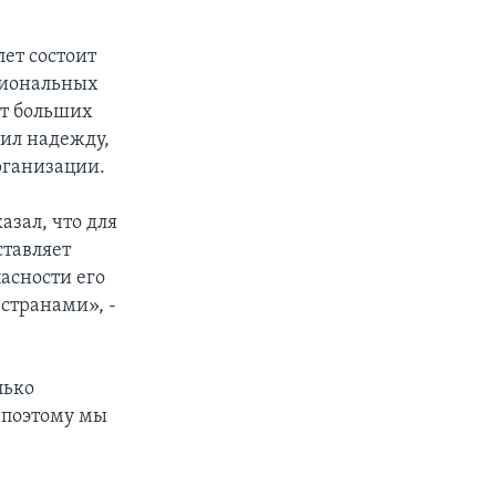
ет состоит
гиональных
ит больших
зил надежду,
рганизации.
зал, что для
ставляет
пасности его
странами», -
лько
 поэтому мы