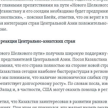
 главными препятствиями на пути «Нового Шелкового
Афганистану и его соседям необходимо будет предприня
зногласия», - пояснил Блейк, отметив, что он верит в то
я интеграция стран Центральной Азии положительно 
оне.
реакция Центрально-азиатских стран
ового Шелкового пути» получила широкую поддержку 
представителей Центральной Азии. Посол Казахстана
омнил, что его страна полностью на стороне новой стр
азахстана сегодня наиболее быстрорастущая в регионе
но мы понимаем, что наличие экономически слабых стр
епятствует долгосрочному росту». По словам посла, им
Запад и, в частности, США могут оказать помощь в рег
етил, что Казахстан заинтересован в развитии рынков 
ениях. При этом он признался, что желает видеть реа