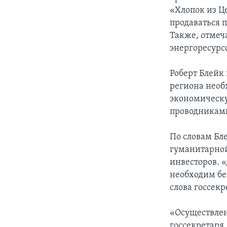
«Хлопок из Ц
продаваться 
Также, отмеч
энергоресурс
Роберт Блейк
региона необ
экономическ
проводниками
По словам Бле
гуманитарной
инвесторов. 
необходим бе
слова госсек
«Осуществлен
госсекретаря