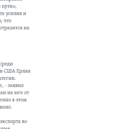
 пути»,
ть усилия и
, что
отразится на
среди
 в США Ерлан
атегии.
, - заявил
ан на юге от
енно в этом
ионе.
экспорта во
льные