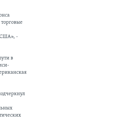
онса
 торговые
 США», -
пути в
иси-
мериканская
 подчеркнул
альных
атических