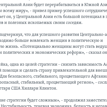
ентральной Азии будет перерабатываться в Южной Ази
по всему миру», - привел пример успешного сотрудниче
ает он, у Центральной Азии есть большой потенциал в 
ов и полезных ископаемых своим соседям.
 подчеркнул, что для успешного развития Центрально-
ходимо больше вовлекать женщин в политическую и
ую жизнь. «Потенциально женщины могут стать вед
 политических и экономических реформ», - сказал он
йка, одна из целей стратегии - снизить зависимость А
 помощи и сделать страну привлекательной для вне
«Для безопасного, стабильного, процветающего Афгани
зопасный, стабильный, процветающий регион», - сосл
ретаря США Хиллари Клинтон.
ие стратегии будет сложным», - продолжил заместите
. Нестабильность, теневая экономика, бедность и нера