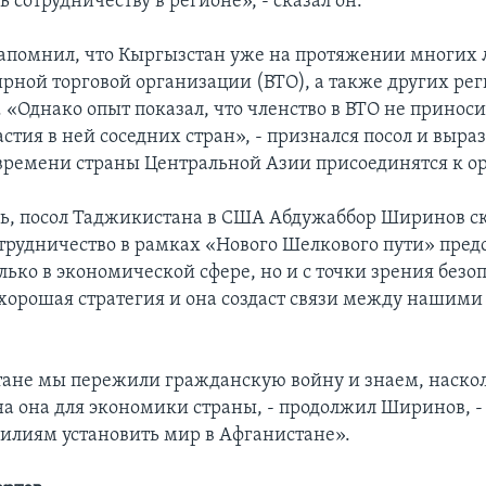
ь сотрудничеству в регионе», - сказал он.
помнил, что Кыргызстан уже на протяжении многих л
рной торговой организации (ВТО), а также других ре
 «Однако опыт показал, что членство в ВТО не принос
астия в ней соседних стран», - признался посол и выра
 времени страны Центральной Азии присоединятся к о
дь, посол Таджикистана в США Абдужаббор Ширинов ска
отрудничество в рамках «Нового Шелкового пути» пред
лько в экономической сфере, но и с точки зрения безо
 хорошая стратегия и она создаст связи между нашими 
ане мы пережили гражданскую войну и знаем, наско
а она для экономики страны, - продолжил Ширинов, -
силиям установить мир в Афганистане».