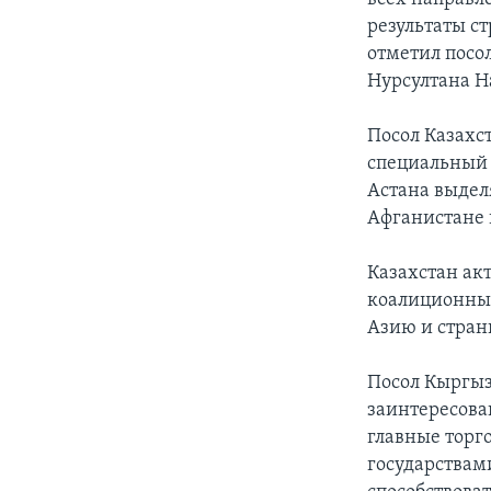
результаты с
отметил посол
Нурсултана Н
Посол Казахст
специальный 
Астана выдел
Афганистане 
Казахстан ак
коалиционным
Азию и стран
Посол Кыргыз
заинтересова
главные торг
государствам