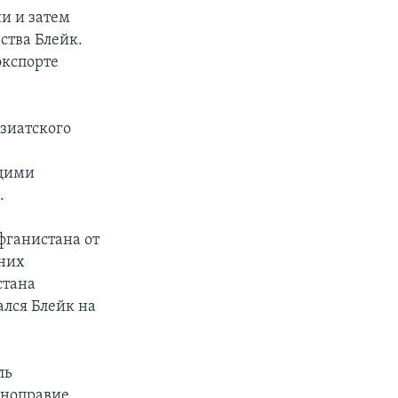
и и затем
ства Блейк.
экспорте
азиатского
ущими
.
фганистана от
шних
стана
ался Блейк на
ль
вноправие