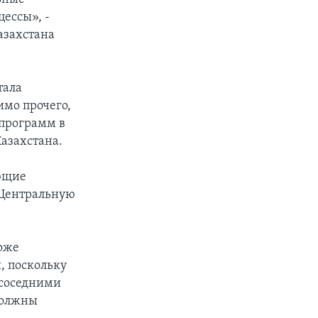
ессы», -
азахстана
тала
имо прочего,
 программ в
Казахстана.
яющие
 Центральную
оже
, поскольку
 соседними
должны