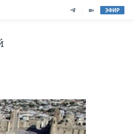
ЭФИР
й