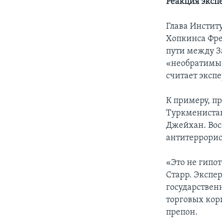
Реакция эксп
Глава Инстит
Хопкинса Фре
пути между З
«необратимы»
считает экспе
К примеру, п
Туркменистан
Джейхан. Вос
антитеррорис
«Это не гипот
Старр. Экспер
государствен
торговых кор
препон.