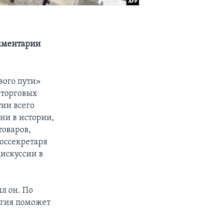
мментарии
вого пути»
 торговых
ии всего
рни в истории,
товаров,
госсекретаря
искуссии в
л он. По
егия поможет