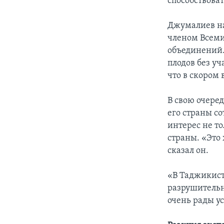
способствоват
Джумалиев на
членом Всеми
объединений.
плодов без уч
что в скором
В свою очере
его страны с
интерес не то
страны. «Это
сказал он.
«В Таджикист
разрушительн
очень рады у