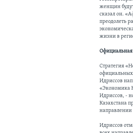
женщин будут
сказал он. «
преодолеть ра
экономическа
жизни в реги
Официальная 
Стратегия «Н
официальных 
Идриссов нап
«Экономика К
Идриссов, - 
Казахстана пр
направлении 
Идриссов отм
всех направл