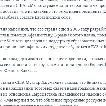
тратегии США. «Мы выступаем за интеграционные проц
, добавив, что изначально это была идея президента К
азарбаева создать Евразийский союз.
ана напомнил, что его страна еще в 2005 году разрабо
план помощи Афганистану. В рамках этого плана, пом
яет 50 тысяч долларов на поддержку образовательных
и приглашает афганских студентов обучаться в ВУЗах 
тивно поддерживает северные пути доставки, позвол
 силам доставлять грузы в Афганистан через Европу,
ы Южного Кавказа.
стана в США Муктар Джумалиев сказал, что Бишкек т
н в наращивании торговых связей в Центральной Азии
овые отношения Кыргызстана складываются именно с
и. «Мы верим в то, что обильные природные ресурсы 