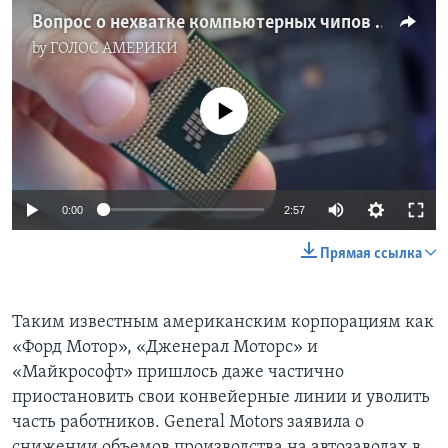
Вопрос о нехватке компьютерных чипов в США решается на уровне Белого дома
by
ГОЛОС АМЕРИКИ
No media source currently available
0:00
2:57
Прямая ссылка
Таким известным американским корпорациям как
«Форд Мотор», «Дженерал Моторс» и
«Майкрософт» пришлось даже частично
приостановить свои конвейерные линии и уволить
часть работников. General Motors заявила о
снижении объемов производства на автозаводах в