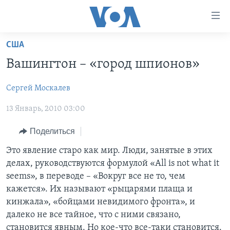
Линки
доступности
Перейти
США
на
ГЛАВНОЕ
Вашингтон – «город шпионов»
основной
ПРОГРАММЫ
контент
Сергей Москалев
ПРОЕКТЫ
Перейти
АМЕРИКА
к
13 Январь, 2010 03:00
ЭКСПЕРТИЗА
НОВОСТИ ЗА МИНУТУ
УЧИМ АНГЛИЙСКИЙ
основной
ИНТЕРВЬЮ
ИТОГИ
НАША АМЕРИКАНСКАЯ ИСТОРИЯ
навигации
Поделиться
Перейти
ФАКТЫ ПРОТИВ ФЕЙКОВ
ПОЧЕМУ ЭТО ВАЖНО?
А КАК В АМЕРИКЕ?
Это явление старо как мир. Люди, занятые в этих
в
делах, руководствуются формулой «All is not what it
ЗА СВОБОДУ ПРЕССЫ
ДИСКУССИЯ VOA
АРТЕФАКТЫ
поиск
seems», в переводе – «Вокруг все не то, чем
УЧИМ АНГЛИЙСКИЙ
ДЕТАЛИ
АМЕРИКАНСКИЕ ГОРОДКИ
кажется». Их называют «рыцарями плаща и
кинжала», «бойцами невидимого фронта», и
ВИДЕО
НЬЮ-ЙОРК NEW YORK
ТЕСТЫ
далеко не все тайное, что с ними связано,
ПОДПИСКА НА НОВОСТИ
АМЕРИКА. БОЛЬШОЕ ПУТЕШЕСТВИЕ
становится явным. Но кое-что все-таки становится.