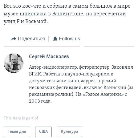
Вот это кое-что и собрано в самом большом в мире
Learning English
музее шпионажа в Вашингтоне, на пересечении
улиц F и Восьмой.
СОЦИАЛЬНЫЕ СЕТИ
Поделиться
Follow us
Языки
Сергей Москалев
Автор-видеооператор, фоторепортёр. Закончил
ВГИК. Работал в научно-популярном и
документальном кино, лауреат премий
нескольких фестивалей, включая Каннский (за
рекламные ролики). На «Голосе Америки» с
2003 года.
This item is part of
Темы дня
США
Культура