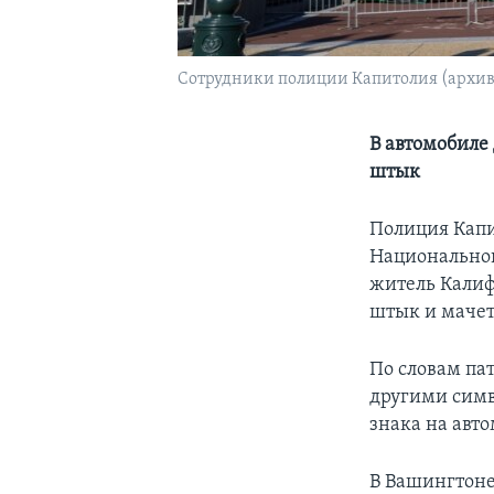
Сотрудники полиции Капитолия (архив
В автомобиле
штык
Полиция Капи
Национальног
житель Калиф
штык и мачет
По словам па
другими симв
знака на авт
В Вашингтоне