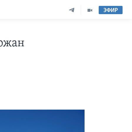
ЭФИР
ержан