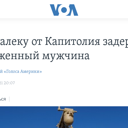
алеку от Капитолия зад
женный мужчина
ей «Голоса Америки»
21 20:07
ься