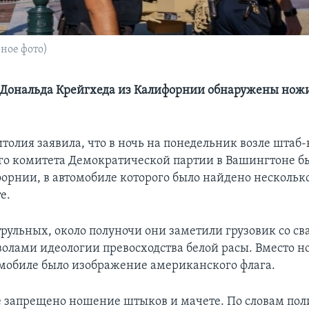
ное фото)
 Дональда Крейгхеда из Калифорнии обнаружены ножи
толия заявила, что в ночь на понедельник возле штаб
о комитета Демократической партии в Вашингтоне б
орнии, в автомобиле которого было найдено нескольк
е.
трульных, около полуночи они заметили грузовик со св
олами идеологии превосходства белой расы. Вместо н
омобиле было изображение американского флага.
 запрещено ношение штыков и мачете. По словам пол