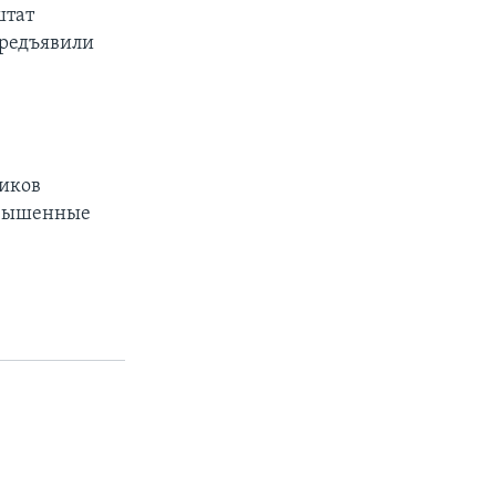
штат
предъявили
ников
овышенные