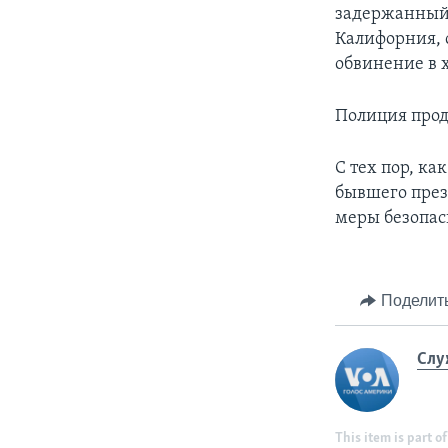
задержанный,
Калифорния, 
обвинение в 
Полиция прод
С тех пор, ка
бывшего през
меры безопас
Поделит
Слу
This item is part of