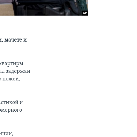
, мачете и
-квартиры
ыл задержан
о ножей,
астикой и
омерного
иции,