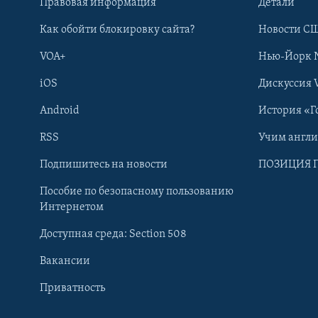
Правовая информация
Детали
Как обойти блокировку сайта?
Новости СШ
VOA+
Нью-Йорк 
iOS
Дискуссия 
Android
История «Г
RSS
Учим англ
Learning English
Подпишитесь на новости
ПОЗИЦИЯ 
Пособие по безопасному пользованию
СОЦИАЛЬНЫЕ СЕТИ
Интернетом
Доступная среда: Section 508
Вакансии
Приватность
Языки