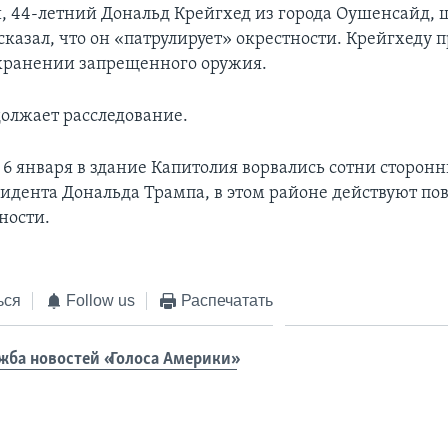
 44-летний Дональд Крейгхед из города Оушенсайд, 
сказал, что он «патрулирует» окрестности. Крейгхеду 
хранении запрещенного оружия.
олжает расследование.
к 6 января в здание Капитолия ворвались сотни сторон
идента Дональда Трампа, в этом районе действуют п
ности.
ься
Follow us
Распечатать
жба новостей «Голоса Америки»