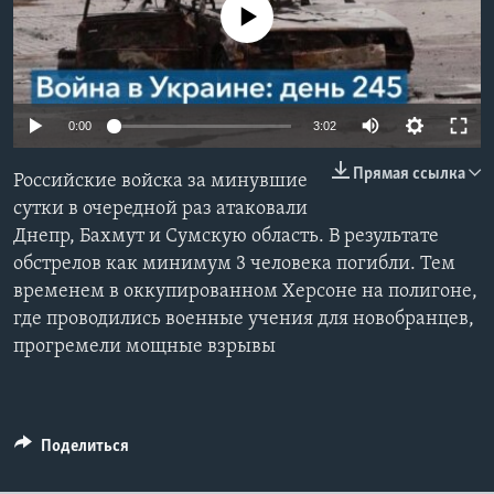
No media source currently available
Learning English
СОЦИАЛЬНЫЕ СЕТИ
0:00
3:02
Прямая ссылка
Российские войска за минувшие
Языки
сутки в очередной раз атаковали
Днепр, Бахмут и Сумскую область. В результате
обстрелов как минимум 3 человека погибли. Тем
временем в оккупированном Херсоне на полигоне,
где проводились военные учения для новобранцев,
прогремели мощные взрывы
Поделиться