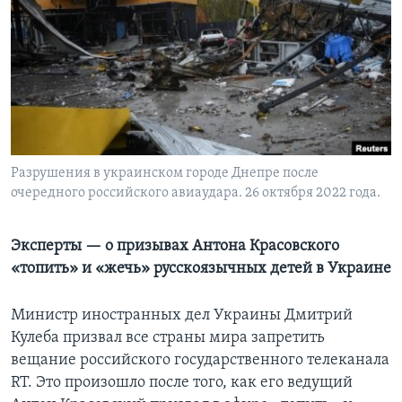
Learning English
СОЦИАЛЬНЫЕ СЕТИ
Языки
Разрушения в украинском городе Днепре после
очередного российского авиаудара. 26 октября 2022 года.
Эксперты — о призывах Антона Красовского
«топить» и «жечь» русскоязычных детей в Украине
Министр иностранных дел Украины Дмитрий
Кулеба призвал все страны мира запретить
вещание российского государственного телеканала
RT. Это произошло после того, как его ведущий