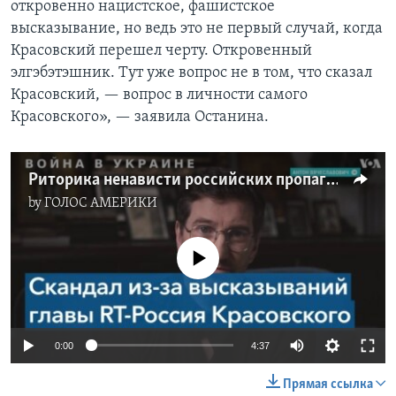
откровенно нацистское, фашистское
высказывание, но ведь это не первый случай, когда
Красовский перешел черту. Откровенный
элгэбэтэшник. Тут уже вопрос не в том, что сказал
Красовский, — вопрос в личности самого
Красовского», — заявила Останина.
Риторика ненависти российских пропагандистов может привести к росту количества военных преступлений
by
ГОЛОС АМЕРИКИ
No media source currently available
0:00
4:37
Прямая ссылка