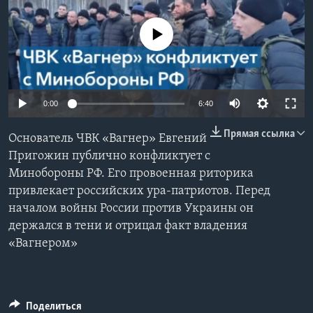
Learning English
No media source currently available
СОЦИАЛЬНЫЕ СЕТИ
0:00
6:40
Языки
Прямая ссылка
Основатель ЧВК «Вагнер» Евгений
Пригожин публично конфликтует с
Минобороны РФ. Его провоенная риторика
привлекает российских ура-патриотов. Перед
началом войны России против Украины он
держался в тени и отрицал факт владения
«Вагнером»
Поделиться