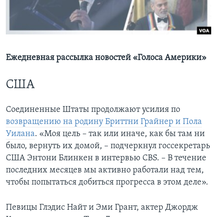
Learning English
СОЦИАЛЬНЫЕ СЕТИ
Ежедневная рассылка новостей «Голоса Америки»
США
Языки
Соединенные Штаты продолжают усилия по
возвращению на родину Бриттни Грайнер и Пола
Уилана
. «Моя цель – так или иначе, как бы там ни
было, вернуть их домой, – подчеркнул госсекретарь
США Энтони Блинкен в интервью CBS. – В течение
последних месяцев мы активно работали над тем,
чтобы попытаться добиться прогресса в этом деле».
Певицы Глэдис Найт и Эми Грант, актер Джордж