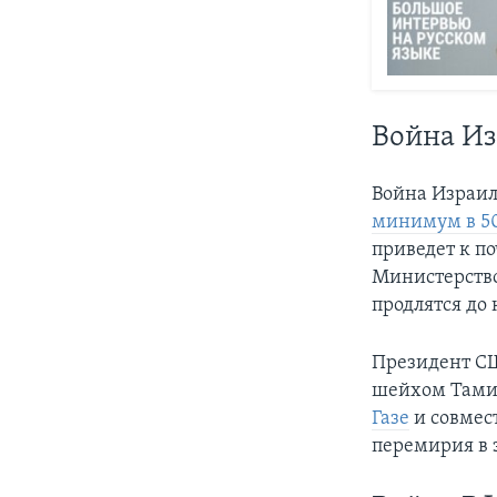
Война И
Война Израил
минимум в 5
приведет к п
Министерство
продлятся до 
Президент СШ
шейхом Тамим
Газе
и совмес
перемирия в 