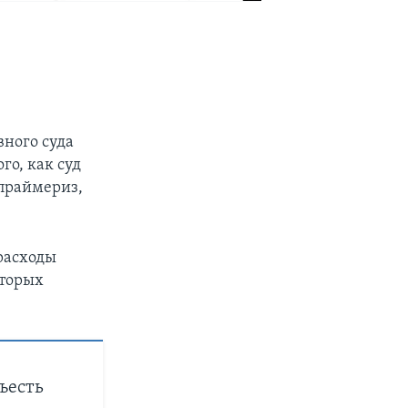
вного суда
го, как суд
праймериз,
 расходы
оторых
съесть