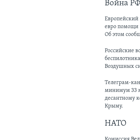
Война РФ
Европейский 
евро помощи
Об этом сообщ
Российские в
беспилотник
Воздушных си
Телеграм-кан
минимум 33 
десантному к
Крыму.
НАТО
Комиссия Вел