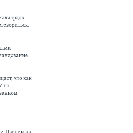
иллиардов
оговориться.
рными
омандование
щает, что как
У по
ованном
у Швеции на