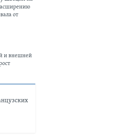
 расширению
вала от
й и внешней
рост
анцузских