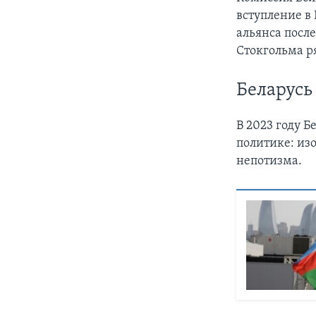
вступление в
альянса после
Стокгольма ря
Беларусь
В 2023 году Б
политике: из
непотизма.