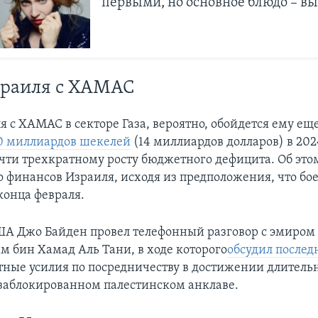
первыми, но основное блюдо – в
зраиля с ХАМАС
я с ХАМАС в секторе Газа, вероятно, обойдется ему ещ
0 миллиардов шекелей
(14 миллиардов долларов) в 202
очти трехкратному росту бюджетного дефицита. Об эт
 финансов Израиля, исходя из предположения, что бо
конца февраля.
А Джо Байден провел телефонный разговор с эмиром
 бин Хамад Аль Тани, в ходе которого
обсудил послед
тные усилия по посредничеству в достижении длитель
заблокированном палестинском анклаве.