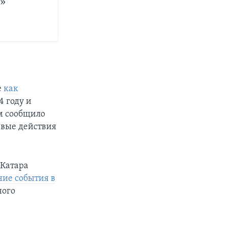
ы»
е
как
4 году и
ом сообщило
евые действия
 Катара
ние события в
ного